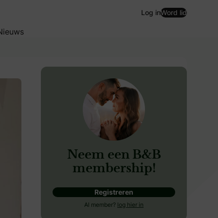
Log in
Word lid
Nieuws
Neem een B&B
membership!
Registreren
Al member?
log hier in