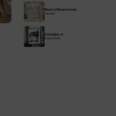
Blush & Bloom Events
Hasselt
Fotoinlijst.nl
Amersfoort