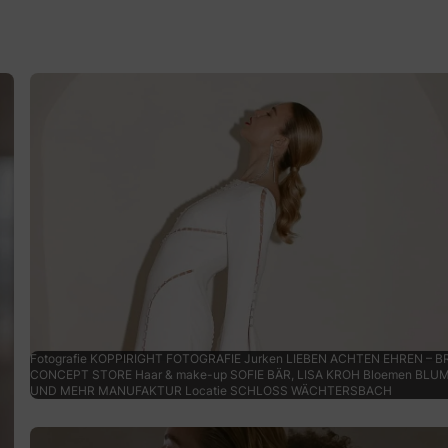
Fotografie KOPPIRIGHT FOTOGRAFIE Jurken LIEBEN ACHTEN EHREN – B
CONCEPT STORE Haar & make-up SOFIE BÄR, LISA KROH Bloemen BLU
UND MEHR MANUFAKTUR Locatie SCHLOSS WÄCHTERSBACH