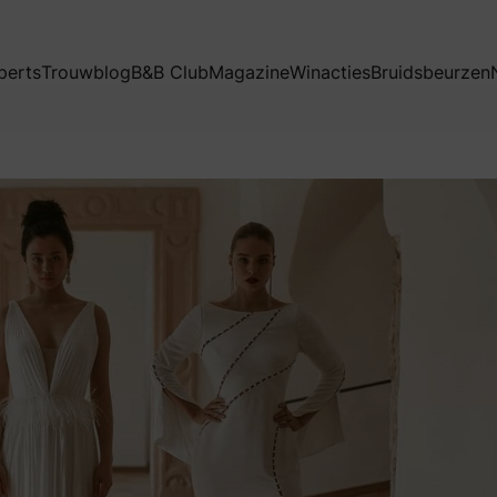
perts
Trouwblog
B&B Club
Magazine
Winacties
Bruidsbeurzen