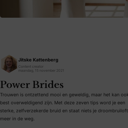
Jitske Kattenberg
Content creator
maandag, 15 november 2021
Power Brides
Trouwen is ontzettend mooi en geweldig, maar het kan oo
best overweldigend zijn. Met deze zeven tips word je een
Trouwen is ontzettend mooi en geweldig, maar het kan ook 
sterke, zelfverzekerde bruid en staat niets je droombruiloft
meer in de weg.