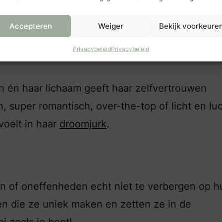
er plannen. Tip: op onze website hebben we
Accepteren
Weiger
Bekijk voorkeure
Privacybeleid
Privacybeleid
en én haar lichaam geeft haar zelfvertrouwen
, super romantisch, over-the-top of licht en lu
 voelt in haar
droomjurk
.
 of oneffenheden echt niet te verbergen op h
en die ze uniek maken en zetten ze in de
i zoals je bent!