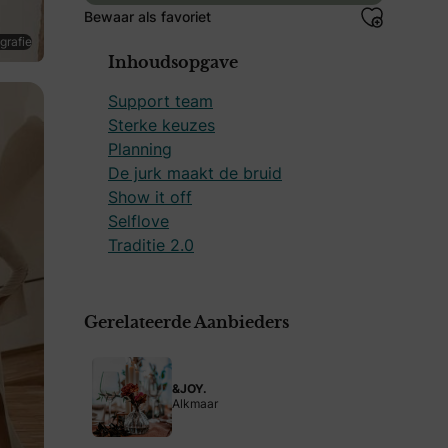
Bewaar als favoriet
grafie
Inhoudsopgave
Support team
Sterke keuzes
Planning
De jurk maakt de bruid
Show it off
Selflove
Traditie 2.0
Gerelateerde Aanbieders
terke, zelfverzekerde bruid en staat niets je droombruilof
&JOY.
Alkmaar