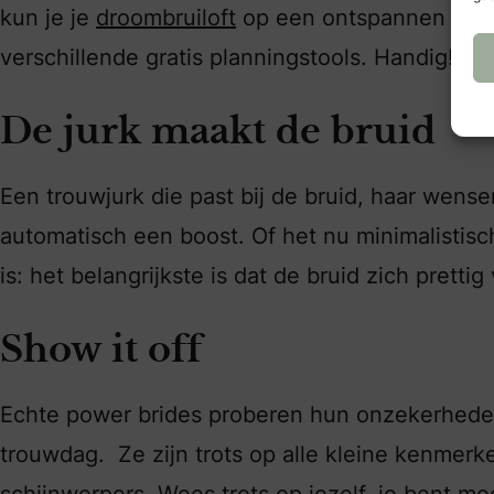
kun je je
droombruiloft
op een ontspannen mani
verschillende gratis planningstools. Handig!
De jurk maakt de bruid
Een trouwjurk die past bij de bruid, haar wens
automatisch een boost. Of het nu minimalistisch
is: het belangrijkste is dat de bruid zich prettig
Show it off
Echte power brides proberen hun onzekerheden
trouwdag. Ze zijn trots op alle kleine kenmerk
schijnwerpers. Wees trots op jezelf, je bent moo