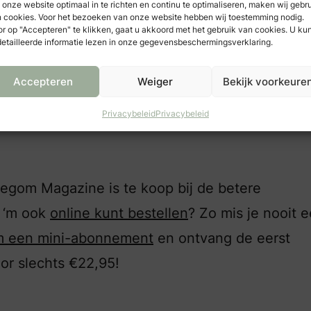
onze website optimaal in te richten en continu te optimaliseren, maken wij gebr
 zit je
bomvol inspiratie
voor je eigen bruiloft a
 cookies. Voor het bezoeken van onze website hebben wij toestemming nodig.
r op "Accepteren" te klikken, gaat u akkoord met het gebruik van cookies. U ku
etailleerde informatie lezen in onze gegevensbeschermingsverklaring.
Accepteren
Weiger
Bekijk voorkeure
Privacybeleid
Privacybeleid
degom Magazine is te koop bij de betere
e ‘m ook
online kunt bestellen
? Zo mis je nooit 
 een mini-abonnement
en ontvang de eerst
or slechts €22,95!