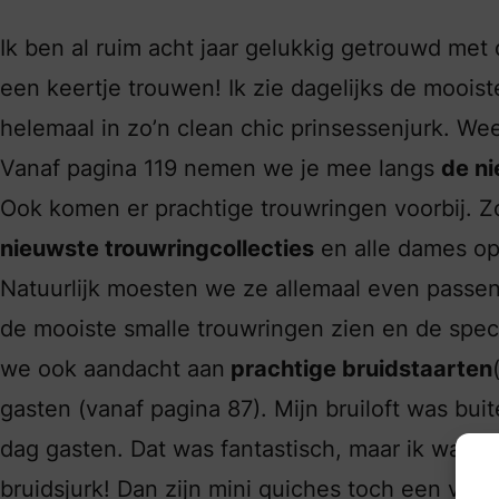
Ik ben al ruim acht jaar gelukkig getrouwd met 
een keertje trouwen! Ik zie dagelijks de mooist
helemaal in zo’n clean chic prinsessenjurk. Weet
Vanaf pagina 119 nemen we je mee langs
de ni
Ook komen er prachtige trouwringen voorbij. 
nieuwste trouwringcollecties
en alle dames op
Natuurlijk moesten we ze allemaal even passen
de mooiste smalle trouwringen zien en de spec
we ook aandacht aan
prachtige bruidstaarten
gasten (vanaf pagina 87). Mijn bruiloft was bu
dag gasten. Dat was fantastisch, maar ik was o
bruidsjurk! Dan zijn mini quiches toch een veili