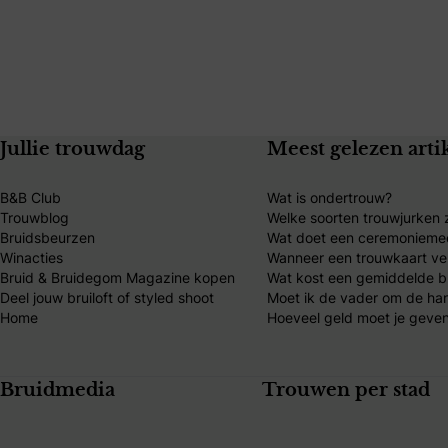
Jullie trouwdag
Meest gelezen arti
B&B Club
Wat is ondertrouw?
Trouwblog
Welke soorten trouwjurken z
Bruidsbeurzen
Wat doet een ceremonieme
Winacties
Wanneer een trouwkaart ve
Bruid & Bruidegom Magazine kopen
Wat kost een gemiddelde br
Deel jouw bruiloft of styled shoot
Moet ik de vader om de ha
Home
Hoeveel geld moet je geven
Bruidmedia
Trouwen per stad