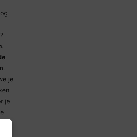
nog
n?
n
.
de
n.
we je
nken
r je
ze
itte
eze