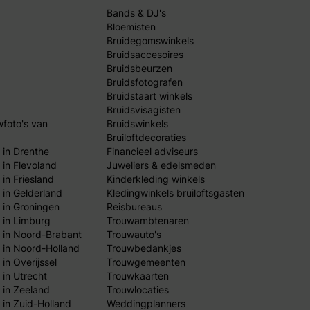
Bands & DJ's
Bloemisten
Bruidegomswinkels
Bruidsaccesoires
Bruidsbeurzen
Bruidsfotografen
Bruidstaart winkels
Bruidsvisagisten
wfoto's van
Bruidswinkels
Bruiloftdecoraties
 in Drenthe
Financieel adviseurs
 in Flevoland
Juweliers & edelsmeden
in Friesland
Kinderkleding winkels
 in Gelderland
Kledingwinkels bruiloftsgasten
 in Groningen
Reisbureaus
 in Limburg
Trouwambtenaren
 in Noord-Brabant
Trouwauto's
 in Noord-Holland
Trouwbedankjes
in Overijssel
Trouwgemeenten
 in Utrecht
Trouwkaarten
 in Zeeland
Trouwlocaties
 in Zuid-Holland
Weddingplanners