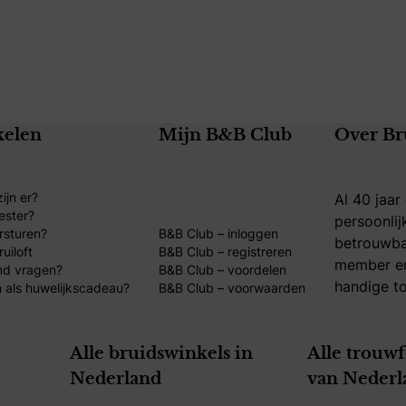
kelen
Mijn B&B Club
Over Br
ijn er?
Al 40 jaar
ester?
persoonlij
rsturen?
B&B Club – inloggen
betrouwba
uiloft
B&B Club – registreren
member en
nd vragen?
B&B Club – voordelen
handige to
 als huwelijkscadeau?
B&B Club – voorwaarden
Alle bruidswinkels in
Alle trouw
Nederland
van Nederl