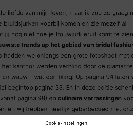
de liefde van mijn leven, maar ik zou zo graag 
e bruidsjurken voorbij komen en zie mezelf al
 jij nog niet hoe je trouwjurk eruit komt te zie
euwste trends op het gebied van bridal fashio
Zo hadden we onlangs een grote fotoshoot met
 het kantoor werden verblind door de diamante
 en wauw – wat een bling! Op pagina 94 laten 
ial begintop pagina 35. En in deze editie sche
(vanaf pagina 98) en
culinaire verrassingen
voo
iten en wij hebben heerlijk gebarbecued met on
ok een beetje bang saus te knoeien over mijn w
Cookie-instellingen
gere optie. Ik wens jullie veel leesplezier met
d