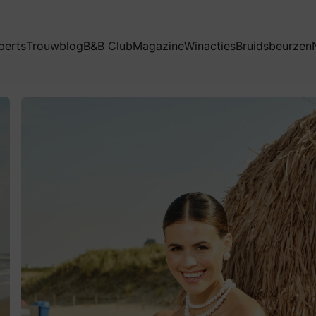
perts
Trouwblog
B&B Club
Magazine
Winacties
Bruidsbeurzen