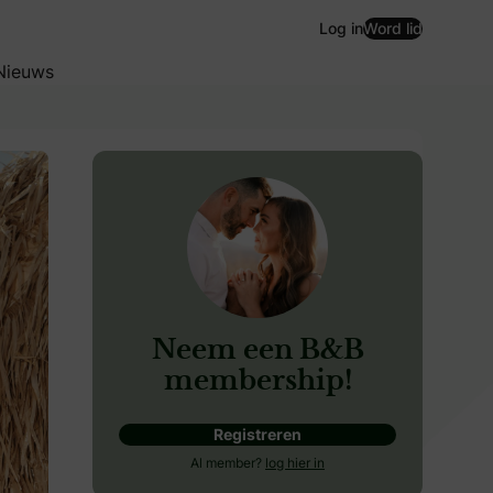
Log in
Word lid
Nieuws
Neem een B&B
membership!
Registreren
Al member?
log hier in