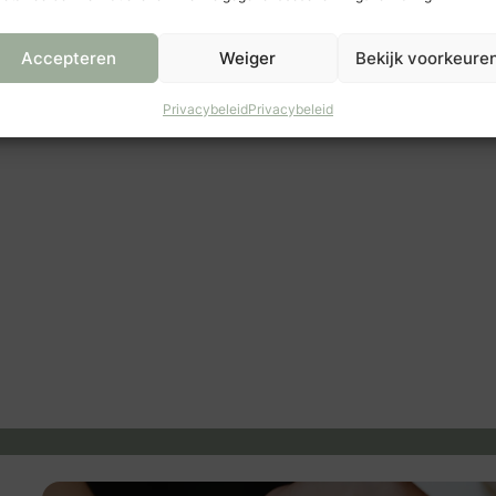
ide Aanbieders
Accepteren
Weiger
Bekijk voorkeure
 Breda
: Siebel Juweliers Amersfoort
Privacybeleid
Privacybeleid
ers Breda
Siebel Juweliers Amersfoort
eden
juweliers & edelsmeden