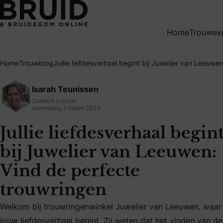
Jullie liefdesverhaal begint bij Juwelier van Leeuwen: Vind
Home
Trouwex
Home
Trouwblog
Jullie liefdesverhaal begint bij Juwelier van Leeuwe
Isarah Teunissen
Content creator
woensdag, 1 maart 2023
Jullie liefdesverhaal begin
bij Juwelier van Leeuwen:
Vind de perfecte
trouwringen
Welkom bij trouwringenwinkel Juwelier van Leeuwen, waar
Welkom bij trouwringenwinkel Juwelier van Leeuwen, waar j
jouw liefdesverhaal begint. Zij weten dat het vinden van de