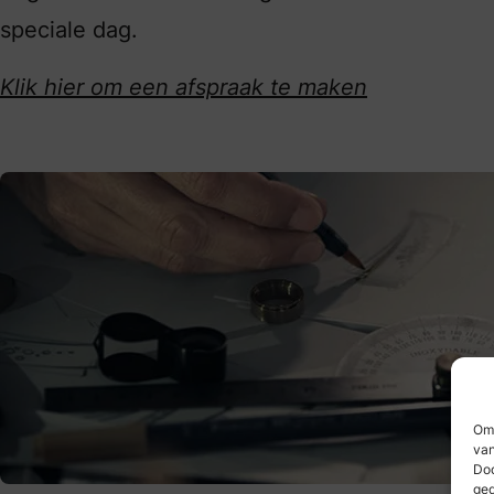
speciale dag.
Klik hier om een afspraak te maken
Om 
van
Doo
ged