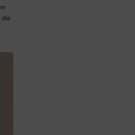
om
 die