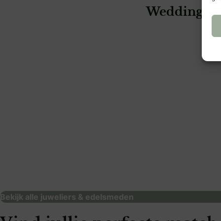
Wedding Gu
: Siebel Juweliers Rotterdam Beursplein
: Siebel Juweliers
Siebel Juweliers Rotterdam
Beursplein
Siebel Juweli
juweliers & edelsmeden
juweliers & edelsm
Bekijk alle juweliers & edelsmeden