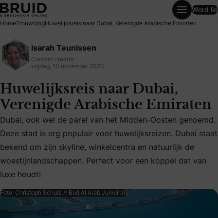
Word lid
Huwelijksreis naar Dubai, Verenigde Arabische Emiraten
Home
Trouwblog
Huwelijksreis naar Dubai, Verenigde Arabische Emiraten
Isarah Teunissen
Content creator
vrijdag, 10 november 2023
Huwelijksreis naar Dubai,
Verenigde Arabische Emiraten
Dubai, ook wel de parel van het Midden-Oosten genoemd.
Deze stad is erg populair voor huwelijksreizen. Dubai staat
Dubai, ook wel de parel van het Midden-Oosten genoemd. De
bekend om zijn skyline, winkelcentra en natuurlijk de
woestijnlandschappen. Perfect voor een koppel dat van
luxe houdt!
Foto: Christoph Schulz // Burj Al Arab Jumeirah