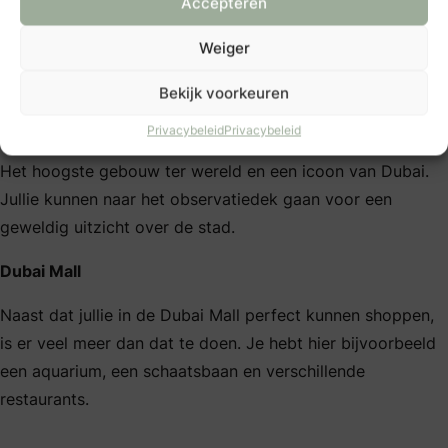
Accepteren
Hotspots voor bruidskoppels in
Weiger
Dubai
Bekijk voorkeuren
Burj Khalifa
Privacybeleid
Privacybeleid
Het hoogste gebouw ter wereld en een icoon van Dubai.
Jullie kunnen naar het observatiedek gaan voor een
geweldig uitzicht over de stad.
Dubai Mall
Naast dat jullie in de Dubai Mall perfect kunnen shoppen,
is er veel meer dan dat te doen. Je hebt hier bijvoorbeeld
een aquarium, een schaatsbaan en verschillende
restaurants.