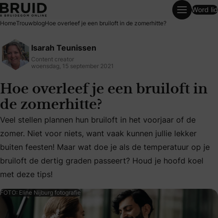
Word lid
Hoe overleef je een bruiloft in de zomerhitte?
Home
Trouwblog
Hoe overleef je een bruiloft in de zomerhitte?
Isarah Teunissen
Content creator
woensdag, 15 september 2021
Hoe overleef je een bruiloft in
de zomerhitte?
Veel stellen plannen hun bruiloft in het voorjaar of de
zomer. Niet voor niets, want vaak kunnen jullie lekker
Veel stellen plannen hun bruiloft in het voorjaar of de zom
buiten feesten! Maar wat doe je als de temperatuur op je
bruiloft de dertig graden passeert? Houd je hoofd koel
met deze tips!
FOTO: Eline Nijburg fotografie