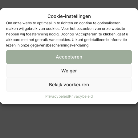
Cookie-instellingen
Om onze website optimaal in te richten en continu te optimaliseren,
maken wij gebruik van cookies. Voor het bezoeken van onze website
hebben wij toestemming nodig. Door op "Accepteren" te klikken, gaat u
akkoord met het gebruik van cookies. U kunt gedetailleerde informatie
lezen in onze gegevensbeschermingsverklaring.
Accepteren
Weiger
Jojo's Weddings & Events
weddingplanner
Bekijk voorkeuren
Privacybeleid
Privacybeleid
: Love&Berries