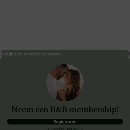
Love&Berries
weddingplanner
Bekijk alle weddingplanner
Neem een B&B membership!
Registreren
Al member?
log hier in