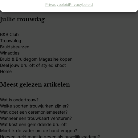
Privacybeleid
Privacybeleid
Jullie trouwdag
B&B Club
Trouwblog
Bruidsbeurzen
Winacties
Bruid & Bruidegom Magazine kopen
Deel jouw bruiloft of styled shoot
Home
Meest gelezen artikelen
Wat is ondertrouw?
Welke soorten trouwjurken zijn er?
Wat doet een ceremoniemeester?
Wanneer een trouwkaart versturen?
Wat kost een gemiddelde bruiloft
Moet ik de vader om de hand vragen?
Hoeveel geld moet je geven als huwelijkscadeau?