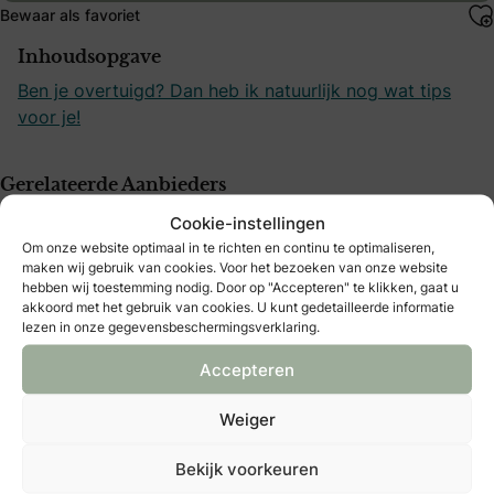
Bewaar als favoriet
Inhoudsopgave
Ben je overtuigd? Dan heb ik natuurlijk nog wat tips
voor je!
Gerelateerde Aanbieders
Cookie-instellingen
VierJeGeluk
Om onze website optimaal in te richten en continu te optimaliseren,
Alblasserdam
maken wij gebruik van cookies. Voor het bezoeken van onze website
hebben wij toestemming nodig. Door op "Accepteren" te klikken, gaat u
akkoord met het gebruik van cookies. U kunt gedetailleerde informatie
lezen in onze gegevensbeschermingsverklaring.
The Bridal Blush
Heiloo
Accepteren
Weiger
Spicy Lemon Events
Amersfoort
Bekijk voorkeuren