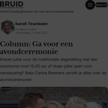
Word lid
Column: Ga voor een avondceremonie
Home
Trouwblog
Column: Ga voor een avondceremonie
Isarah Teunissen
Content creator
donderdag, 12 mei 2022
Column: Ga voor een
avondceremonie
Kiezen jullie voor de traditionele dagindeling met een
Kiezen jullie voor de traditionele dagindeling met een cer
ceremonie rond 15.00 uur of staan jullie open voor
vernieuwing? Babs Carina Roemers vertelt je alles over de
avondceremonie!
trouwen