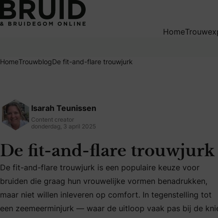
De fit-and-flare trouwjurk
Home
Trouwex
Home
Trouwblog
De fit-and-flare trouwjurk
Isarah Teunissen
Content creator
donderdag, 3 april 2025
De fit-and-flare trouwjurk
De fit-and-flare trouwjurk is een populaire keuze voor
bruiden die graag hun vrouwelijke vormen benadrukken,
maar niet willen inleveren op comfort. In tegenstelling tot
De fit-and-flare trouwjurk is een populaire keuze voor brui
een zeemeerminjurk — waar de uitloop vaak pas bij de kni