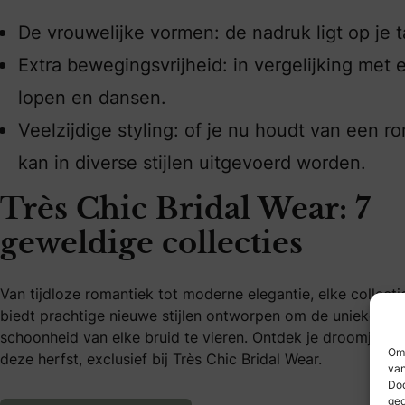
De vrouwelijke vormen: de nadruk ligt op je t
Extra bewegingsvrijheid: in vergelijking met
lopen en dansen.
Veelzijdige styling: of je nu houdt van een r
kan in diverse stijlen uitgevoerd worden.
Très Chic Bridal Wear: 7
geweldige collecties
Van tijdloze romantiek tot moderne elegantie, elke collecti
biedt prachtige nieuwe stijlen ontworpen om de unieke
schoonheid van elke bruid te vieren. Ontdek je droomjurk
Om 
deze herfst, exclusief bij Très Chic Bridal Wear.
van
Doo
Très Chic Bridal Wear: 7
ged