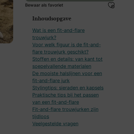
Bewaar als favoriet
Inhoudsopgave
Wat is een fit-and-flare
trouwjurk?
Voor welk figuur is de fit-and-
flare trouwjurk geschikt?
Stoffen en details: van kant tot
soepelvallende materialen
De mooiste halslijnen voor een
fit-and-flare jurk
Stylingtips: sieraden en kapsels
Praktische tips bij het passen
van een fit-and-flare
Fit-and-flare trouwjurken zijn
tijdloos
Veelgestelde vragen