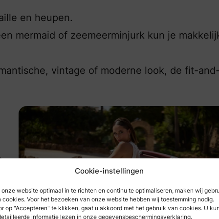
aille en heupen.
 een mermaid of zeemeerminjurk kun je makkelij
omantische, vintage of moderne look, de fit-and-
e
Cookie-instellingen
onze website optimaal in te richten en continu te optimaliseren, maken wij gebr
 cookies. Voor het bezoeken van onze website hebben wij toestemming nodig.
r op "Accepteren" te klikken, gaat u akkoord met het gebruik van cookies. U ku
 geweldige collecties
etailleerde informatie lezen in onze gegevensbeschermingsverklaring.