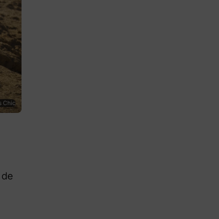
s Chic
 de