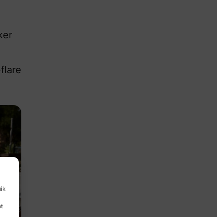
ker
flare
uik
nt