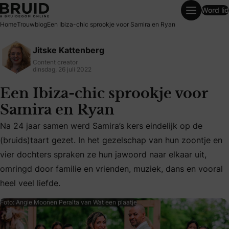
Word lid
Een Ibiza-chic sprookje voor Samira en Ryan
Home
Trouwblog
Een Ibiza-chic sprookje voor Samira en Ryan
Jitske Kattenberg
Content creator
dinsdag, 26 juli 2022
Een Ibiza-chic sprookje voor
Samira en Ryan
Na 24 jaar samen werd Samira’s kers eindelijk op de
(bruids)taart gezet. In het gezelschap van hun zoontje en
Na 24 jaar samen werd Samira’s kers eindelijk op de (bruids
vier dochters spraken ze hun jawoord naar elkaar uit,
omringd door familie en vrienden, muziek, dans en vooral
heel veel liefde.
Foto: Angie Moonen Peralta van Wat een plaatje