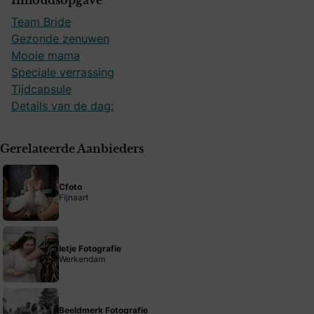
Inhoudsopgave
Team Bride
Gezonde zenuwen
Mooie mama
Speciale verrassing
Tijdcapsule
Details van de dag:
Gerelateerde Aanbieders
Cfoto
Fijnaart
Ietje Fotografie
Werkendam
Beeldmerk Fotografie