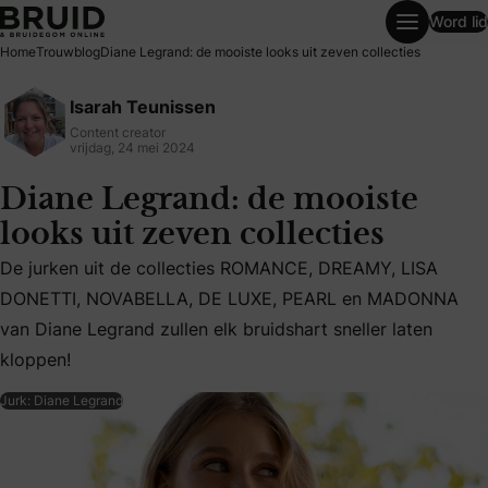
Word lid
Diane Legrand: de mooiste looks uit zeven collecties
Home
Trouwblog
Diane Legrand: de mooiste looks uit zeven collecties
Isarah Teunissen
Content creator
vrijdag, 24 mei 2024
Diane Legrand: de mooiste
looks uit zeven collecties
De jurken uit de collecties ROMANCE, DREAMY, LISA
De jurken uit de collecties ROMANCE, DREAMY, LISA DONE
DONETTI, NOVABELLA, DE LUXE, PEARL en MADONNA
van Diane Legrand zullen elk bruidshart sneller laten
kloppen!
Jurk: Diane Legrand