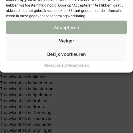
hebben wij toestemming nodig. Door op "Accepteren" te klikken, gaat u
Trouwexperts – business login
akkoord met het gebruik van cookies. U kunt gedetailleerde informatie
Contact
lezen in onze gegevensbeschermingsverklaring.
Adverteren
Vacatures & stages
Accepteren
Privacybeleid
Algemene Voorwaarden
Weiger
Publicatieprincipes
Redactie team
Bekijk voorkeuren
Trouwen per stad
Privacybeleid
Privacybeleid
Trouwlocaties in Almere
Trouwlocaties in Amersfoort
Trouwlocaties in Amsterdam
Trouwlocaties in Apeldoorn
Trouwlocaties in Arnhem
Trouwlocaties in Breda
Trouwlocaties in Den Haag
Trouwlocaties in Eindhoven
Trouwlocaties in Enschede
Trouwlocaties in Groningen