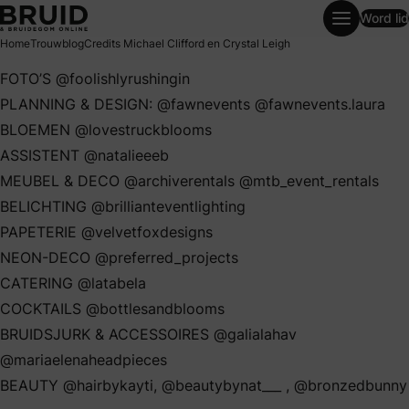
Word lid
Credits Michael Clifford en Crystal Leigh
Home
Trouwblog
Credits Michael Clifford en Crystal Leigh
FOTO’S @foolishlyrushingin
PLANNING & DESIGN: @fawnevents @fawnevents.laura
BLOEMEN @lovestruckblooms
ASSISTENT @natalieeeb
MEUBEL & DECO @archiverentals @mtb_event_rentals
BELICHTING @brillianteventlighting
PAPETERIE @velvetfoxdesigns
NEON-DECO @preferred_projects
CATERING @latabela
COCKTAILS @bottlesandblooms
BRUIDSJURK & ACCESSOIRES @galialahav
@mariaelenaheadpieces
BEAUTY @hairbykayti, @beautybynat___ , @bronzedbunny