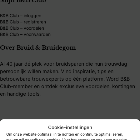
Mijn B&B Club
B&B Club – inloggen
B&B Club – registreren
B&B Club – voordelen
B&B Club – voorwaarden
Over Bruid & Bruidegom
Al 40 jaar dé plek voor bruidsparen die hun trouwdag
persoonlijk willen maken. Vind inspiratie, tips en
betrouwbare trouwexperts op één platform. Word B&B
Club-member en ontdek exclusieve voordelen, kortingen
en handige tools.
Cookie-instellingen
Bruidmedia
Om onze website optimaal in te richten en continu te optimaliseren,
maken wij gebruik van cookies. Voor het bezoeken van onze website