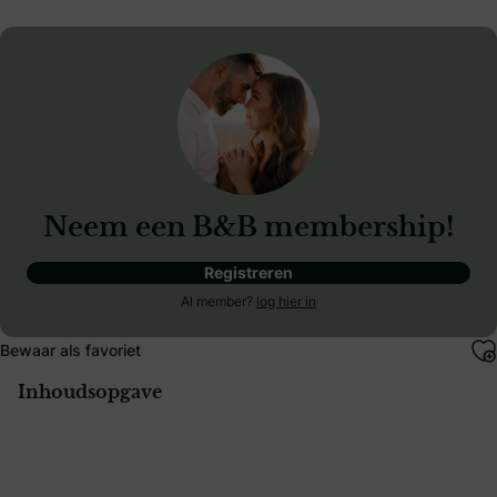
Neem een B&B membership!
Registreren
Al member?
log hier in
Bewaar als favoriet
Inhoudsopgave