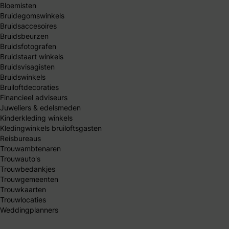
Bloemisten
Bruidegomswinkels
Bruidsaccesoires
Bruidsbeurzen
Bruidsfotografen
Bruidstaart winkels
Bruidsvisagisten
Bruidswinkels
Bruiloftdecoraties
Financieel adviseurs
Juweliers & edelsmeden
Kinderkleding winkels
Kledingwinkels bruiloftsgasten
Reisbureaus
Trouwambtenaren
Trouwauto's
Trouwbedankjes
Trouwgemeenten
Trouwkaarten
Trouwlocaties
Weddingplanners