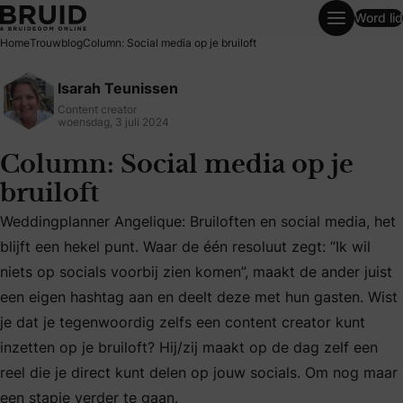
Word lid
Column: Social media op je bruiloft
Home
Trouwblog
Column: Social media op je bruiloft
Isarah Teunissen
Content creator
woensdag, 3 juli 2024
Column: Social media op je
bruiloft
Weddingplanner Angelique: Bruiloften en social media, het
blijft een hekel punt. Waar de één resoluut zegt: “Ik wil
niets op socials voorbij zien komen”, maakt de ander juist
Weddingplanner Angelique: Bruiloften en social media, het b
een eigen hashtag aan en deelt deze met hun gasten. Wist
je dat je tegenwoordig zelfs een content creator kunt
inzetten op je bruiloft? Hij/zij maakt op de dag zelf een
reel die je direct kunt delen op jouw socials. Om nog maar
een stapje verder te gaan.