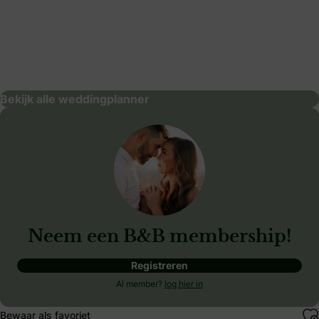
True Color Events
weddingplanner
Bekijk alle weddingplanner
Neem een B&B membership!
Registreren
Al member?
log hier in
Bewaar als favoriet