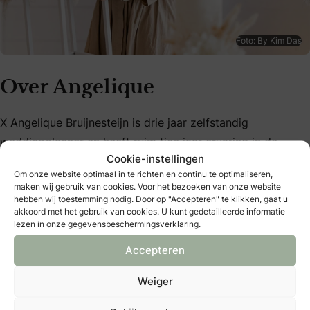
Foto: By Kim Das
Over Angelique
X Angelique Bruijnesteijn is drie jaar zelfstandig
weddingplanner en heeft ruim tien jaar ervaring in de
Cookie-instellingen
trouwbranche.
Om onze website optimaal in te richten en continu te optimaliseren,
maken wij gebruik van cookies. Voor het bezoeken van onze website
X Tevens is Angelique bestuurslid bij Beroepsorganisatie
hebben wij toestemming nodig. Door op "Accepteren" te klikken, gaat u
Weddingplannsers | BOW, onderdeel van
Stichting
akkoord met het gebruik van cookies. U kunt gedetailleerde informatie
lezen in onze gegevensbeschermingsverklaring.
Trouwbranche Nederland
| STNL. Hier houdt zij zich bezig
met communicatie, waaronder socials.
Accepteren
X
www.angeliquebruijnesteijn.nl
Weiger