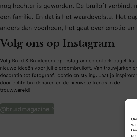
nog hechter is geworden. De bruiloft verbindt 
een familie. En dat is het waardevolste. Het dag
anders dan voorheen, het gaat over emotie en v
Volg ons op Instagram
Volg Bruid & Bruidegom op Instagram en ontdek dagelijks
nieuwe ideeën voor jullie droombruiloft. Van trouwjurken e
decoratie tot fotograaf, locatie en styling. Laat je inspirere
door echte bruidsparen en de nieuwste trends in de
trouwwereld!
Volg ons op Instagram
@bruidmagazine
Om 
van
Doo
ged