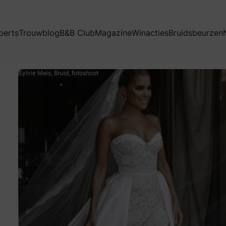
perts
Trouwblog
B&B Club
Magazine
Winacties
Bruidsbeurzen
Sylvie Meis, Bruid, fotoshoot
uwelijksdag én het maken van een grand entree – model en p