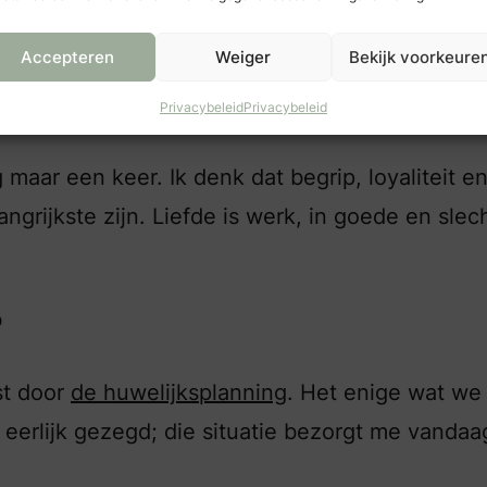
Accepteren
Weiger
Bekijk voorkeure
en gelukkig en harmonieus
Privacybeleid
Privacybeleid
maar een keer. Ik denk dat begrip, loyaliteit e
grijkste zijn. Liefde is werk, in goede en slec
?
st door
de huwelijksplanning
. Het enige wat we 
eerlijk gezegd; die situatie bezorgt me vandaa