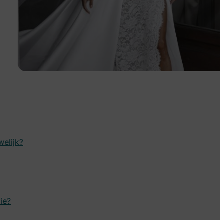
elijk?
ie?