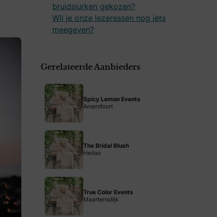
bruidsjurken gekozen?
Wil je onze lezeressen nog iets
meegeven?
Gerelateerde Aanbieders
Spicy Lemon Events
Amersfoort
The Bridal Blush
Heiloo
True Color Events
Maartensdijk