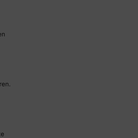
en
ren.
te