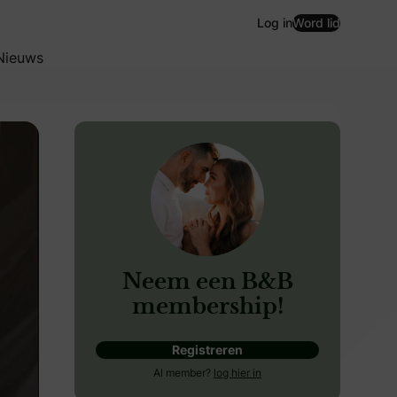
Log in
Word lid
Nieuws
Neem een B&B
membership!
Registreren
resentatrice Sylvie Meis deelt haar gouden tips in dit exc
Al member?
log hier in