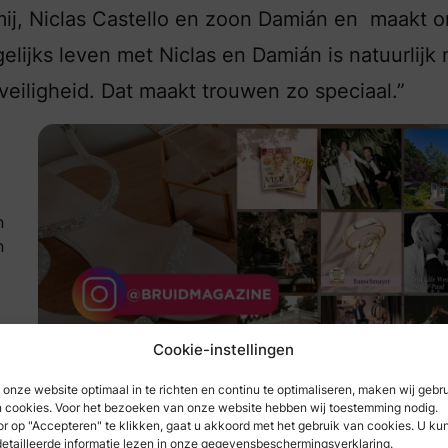
mij, Niclas Castello en zoon Damián en maakt o
elijks leven met Niclas en Damián is natuurlijk 
eiligheid. Dat maakt trouwen zo speciaal.”
n
n
Cookie-instellingen
onze website optimaal in te richten en continu te optimaliseren, maken wij gebr
 cookies. Voor het bezoeken van onze website hebben wij toestemming nodig.
r op "Accepteren" te klikken, gaat u akkoord met het gebruik van cookies. U ku
etailleerde informatie lezen in onze gegevensbeschermingsverklaring.