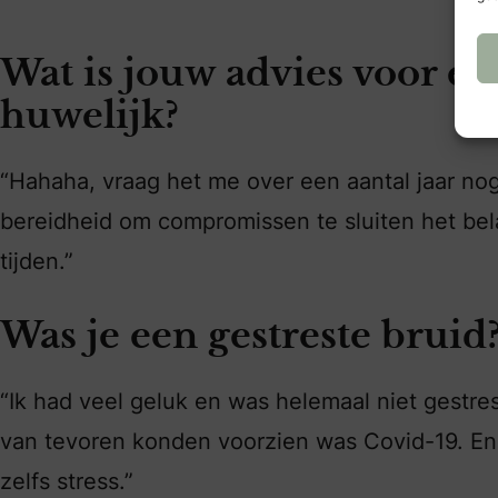
Wat is jouw advies voor e
huwelijk?
“Hahaha, vraag het me over een aantal jaar nog 
bereidheid om compromissen te sluiten het belan
tijden.”
Was je een gestreste bruid
“Ik had veel geluk en was helemaal niet gestre
van tevoren konden voorzien was Covid-19. En 
zelfs stress.”