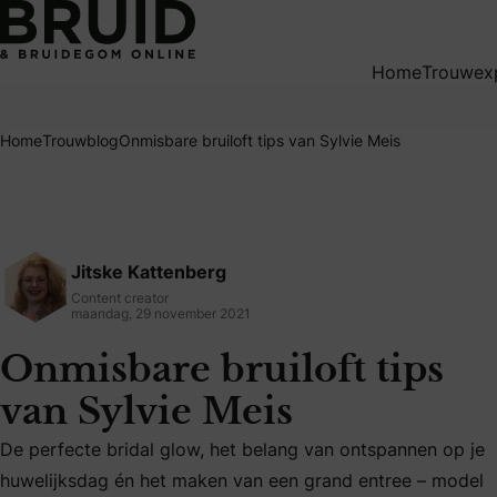
Onmisbare bruiloft tips van Sylvie Meis
Home
Trouwex
Home
Trouwblog
Onmisbare bruiloft tips van Sylvie Meis
Jitske Kattenberg
Content creator
maandag, 29 november 2021
Onmisbare bruiloft tips
van Sylvie Meis
De perfecte bridal glow, het belang van ontspannen op je
De perfecte bridal glow, het belang van ontspannen op je h
huwelijksdag én het maken van een grand entree – model