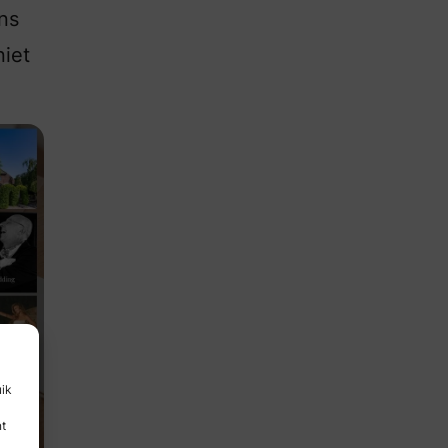
ns
niet
uik
nt