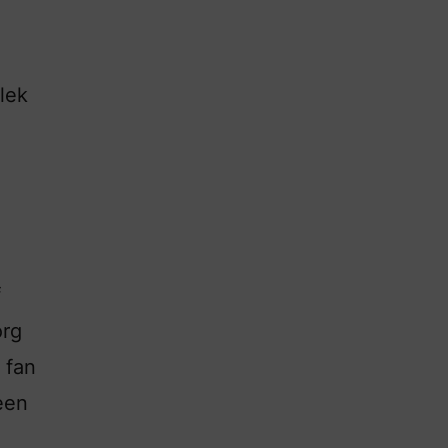
plek
f
org
 fan
een