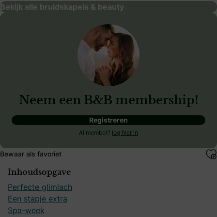
Bekijk alle bruidskapels & beauty
Neem een B&B membership!
Registreren
Al member?
log hier in
Bewaar als favoriet
Inhoudsopgave
Perfecte glimlach
Een stapje extra
Spa-week