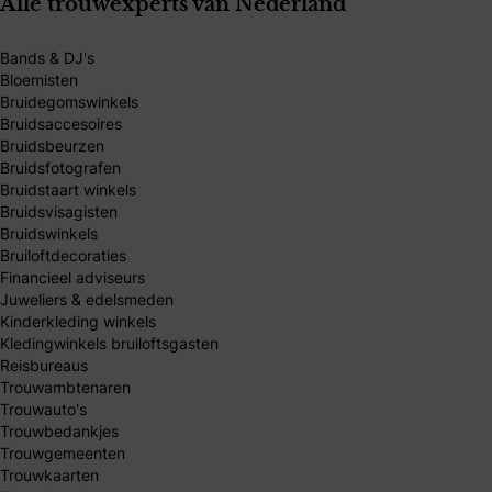
Alle trouwexperts van Nederland
Bands & DJ's
Bloemisten
Bruidegomswinkels
Bruidsaccesoires
Bruidsbeurzen
Bruidsfotografen
Bruidstaart winkels
Bruidsvisagisten
Bruidswinkels
Bruiloftdecoraties
Financieel adviseurs
Juweliers & edelsmeden
Kinderkleding winkels
Kledingwinkels bruiloftsgasten
Reisbureaus
Trouwambtenaren
Trouwauto's
Trouwbedankjes
Trouwgemeenten
Trouwkaarten