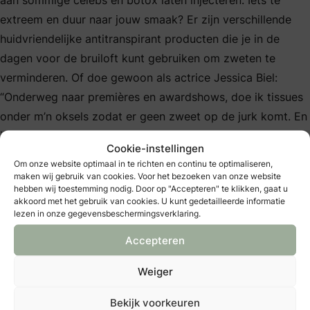
extreem en duur naar jouw smaak? Er zijn verschillende
huidvriendelijke antitranspirant producten die je in de
dagen voor de bruiloft kunt gebruiken om zweten te
verminderen. Of doe gewoon als actrice Jessica Biel:
“Onderweg naar premières en awardshows, doe ik tissues
onder m’n oksels zodat er geen zweet op de jurk komt. En
ik zeg de hele autorit tegen mezelf: ‘niet zweten, niet
Cookie-instellingen
zweten’. Net voordat we aankomen, gooi ik de tissues weg
Om onze website optimaal in te richten en continu te optimaliseren,
en zet ik mijn mooiste glimlach op. Niemand die wat
maken wij gebruik van cookies. Voor het bezoeken van onze website
hebben wij toestemming nodig. Door op "Accepteren" te klikken, gaat u
doorheeft!”
akkoord met het gebruik van cookies. U kunt gedetailleerde informatie
lezen in onze gegevensbeschermingsverklaring.
Accepteren
Wedding Guide Aanbieders
Weiger
: Bruids & Beauty Studio Sylvia
Bekijk voorkeuren