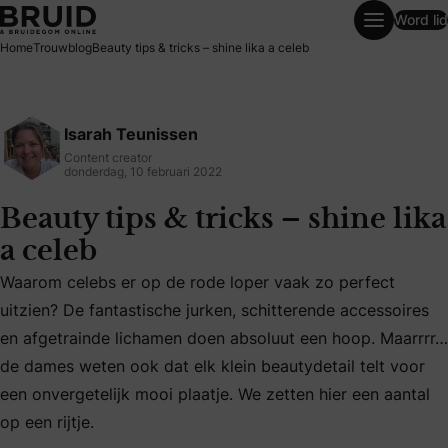
Word lid
Beauty tips & tricks – shine lika a celeb
Home
Trouwblog
Beauty tips & tricks – shine lika a celeb
Isarah Teunissen
Content creator
donderdag, 10 februari 2022
Beauty tips & tricks – shine lika
a celeb
Waarom celebs er op de rode loper vaak zo perfect
uitzien? De fantastische jurken, schitterende accessoires
Waarom celebs er op de rode loper vaak zo perfect uitzien?
en afgetrainde lichamen doen absoluut een hoop. Maarrrr…
de dames weten ook dat elk klein beautydetail telt voor
een onvergetelijk mooi plaatje. We zetten hier een aantal
op een rijtje.