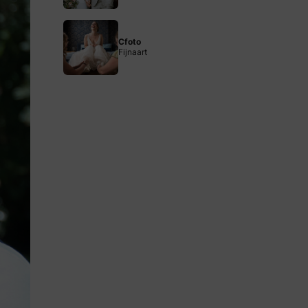
Cfoto
Fijnaart