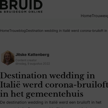
Destination wedding in Italië werd corona-bruiloft in het 
Home
Trouwex
Home
Trouwblog
Destination wedding in Italië werd corona-bruiloft i
Jitske Kattenberg
Content creator
dinsdag, 9 augustus 2022
Destination wedding in
Italië werd corona-bruilof
in het gemeentehuis
De destination wedding in Italië werd een bruiloft in het ge
De destination wedding in Italië werd een bruiloft in het