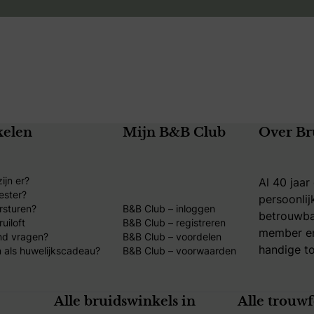
kelen
Mijn B&B Club
Over Br
ijn er?
Al 40 jaar
ester?
persoonlij
rsturen?
B&B Club – inloggen
betrouwba
uiloft
B&B Club – registreren
member en
nd vragen?
B&B Club – voordelen
handige to
 als huwelijkscadeau?
B&B Club – voorwaarden
Alle bruidswinkels in
Alle trouw