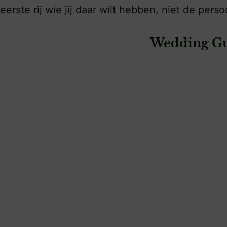
eerste rij wie jij daar wilt hebben, niet de pers
Wedding Gu
: Cfoto
: Fenna Storytell
Fenna Storyt
Cfoto
Photography
fotografie & video
fotografie & video