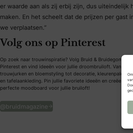
er waarde aan als zij erbij zijn, dus uiteindelij
maken. En het scheelt dat de prijzen per gast i
we verplaatsen.”
Volg ons op Pinterest
Op zoek naar trouwinspiratie? Volg Bruid & Bruidegom op
Pinterest en vind ideeën voor jullie droombruiloft. Van
trouwjurken en bloemstyling tot decoratie, kleurenpaletten
Om 
van
en tafelaankleding. Pin jullie favoriete ideeën en creëer het
Doo
perfecte moodboard voor jullie bruiloft!
ged
Volg ons op Pinterest
@bruidmagazine