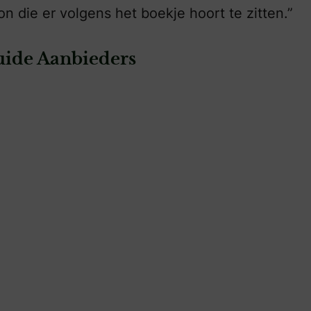
oon die er volgens het boekje hoort te zitten.”
ide Aanbieders
ing Photography
: Beeldmerk Fotografie
elling
Beeldmerk Fotografie
fotografie & video