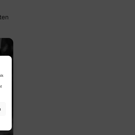
sten
uik
nt
n