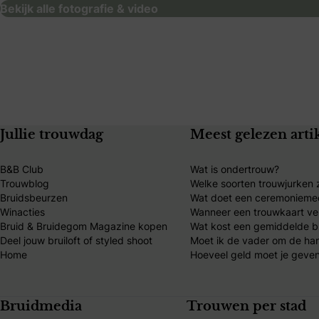
Bekijk alle fotografie & video
Jullie trouwdag
Meest gelezen arti
B&B Club
Wat is ondertrouw?
Trouwblog
Welke soorten trouwjurken z
Bruidsbeurzen
Wat doet een ceremonieme
Winacties
Wanneer een trouwkaart ve
Bruid & Bruidegom Magazine kopen
Wat kost een gemiddelde br
Deel jouw bruiloft of styled shoot
Moet ik de vader om de ha
Home
Hoeveel geld moet je geven
Bruidmedia
Trouwen per stad