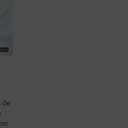
ia Oud
. De
k
cht