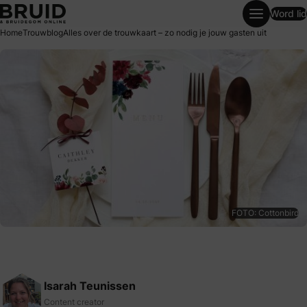
Word lid
Alles over de trouwkaart – zo nodig je jouw gasten uit
Home
Trouwblog
Alles over de trouwkaart – zo nodig je jouw gasten uit
FOTO: Cottonbird
Isarah Teunissen
Content creator