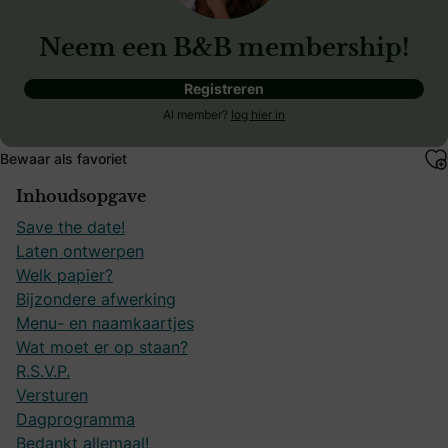
Neem een B&B membership!
Registreren
Al member?
log hier in
Bewaar als favoriet
Inhoudsopgave
Save the date!
Laten ontwerpen
Welk papier?
Bijzondere afwerking
Menu- en naamkaartjes
Wat moet er op staan?
R.S.V.P.
Versturen
Dagprogramma
Bedankt allemaal!