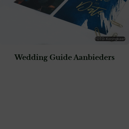
FOTO: Koningkaart
Wedding Guide Aanbieders
: Blijkaartje