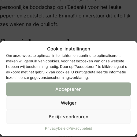
persoonlijke boodschap op (‘Bedankt voor het leuke
peper- en zoutstel, tante Emma!’) en verstuur dit uiterlijk
zes weken na de bruiloft.
Speciale verzoeken
Cookie-instellingen
Om onze website optimaal in te richten en continu te optimaliseren,
Ga naar www.bruidenbruidegom.nl voor nog veel meer
maken wij gebruik van cookies. Voor het bezoeken van onze website
hebben wij toestemming nodig. Door op "Accepteren" te klikken, gaat u
informatie over trouwkaarten. Zo vind je onder het kopje
akkoord met het gebruik van cookies. U kunt gedetailleerde informatie
‘Jullie trouwdag’ een Q&A over uitnodigingen. Daar geven
lezen in onze gegevensbeschermingsverklaring.
we bijvoorbeeld voorbeelden voor het verwoorden van
Accepteren
speciale verzoeken op de trouwkaart, zonder dat je
iemand voor het hoofd stoot!
Weiger
Bekijk voorkeuren
Privacybeleid
Privacybeleid