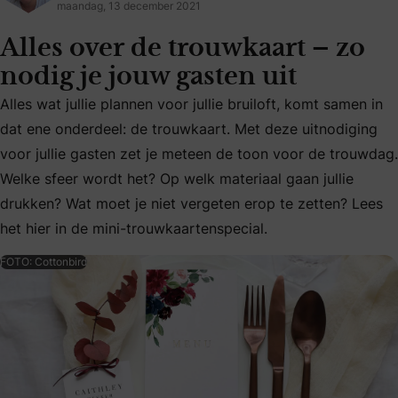
maandag, 13 december 2021
Alles over de trouwkaart – zo
nodig je jouw gasten uit
Alles wat jullie plannen voor jullie bruiloft, komt samen in
dat ene onderdeel: de trouwkaart. Met deze uitnodiging
Alles wat jullie plannen voor jullie bruiloft, komt samen i
voor jullie gasten zet je meteen de toon voor de trouwdag.
Welke sfeer wordt het? Op welk materiaal gaan jullie
drukken? Wat moet je niet vergeten erop te zetten? Lees
het hier in de mini-trouwkaartenspecial.
FOTO: Cottonbird