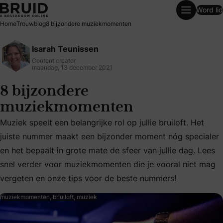
Word lid
8 bijzondere muziekmomenten
Home
Trouwblog
8 bijzondere muziekmomenten
Isarah Teunissen
Content creator
maandag, 13 december 2021
8 bijzondere
muziekmomenten
Muziek speelt een belangrijke rol op jullie bruiloft. Het
juiste nummer maakt een bijzonder moment nóg specialer
Muziek speelt een belangrijke rol op jullie bruiloft. Het 
en het bepaalt in grote mate de sfeer van jullie dag. Lees
snel verder voor muziekmomenten die je vooral niet mag
vergeten en onze tips voor de beste nummers!
muziekmomenten, briuiloft, muziek