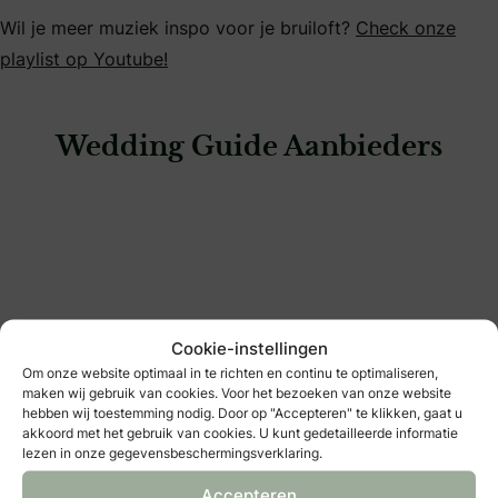
Wil je meer muziek inspo voor je bruiloft?
Check onze
playlist op Youtube!
Wedding Guide Aanbieders
: OPENINGSDANS – Breda
Cookie-instellingen
Om onze website optimaal in te richten en continu te optimaliseren,
maken wij gebruik van cookies. Voor het bezoeken van onze website
hebben wij toestemming nodig. Door op "Accepteren" te klikken, gaat u
akkoord met het gebruik van cookies. U kunt gedetailleerde informatie
lezen in onze gegevensbeschermingsverklaring.
OPENINGSDANS – Breda
Accepteren
muziek & entertainment