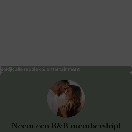
The Dutch Tenors
muziek & entertainment
Bekijk alle muziek & entertainment
Neem een B&B membership!