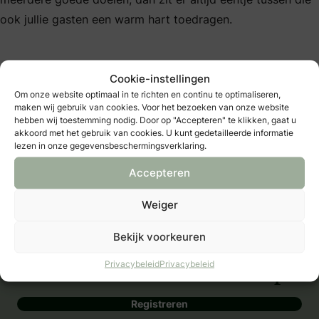
ook jullie gasten een warm hart toedragen.
Cookie-instellingen
Er lijken geen overeenkomstige aanbieders te
Om onze website optimaal in te richten en continu te optimaliseren,
maken wij gebruik van cookies. Voor het bezoeken van onze website
zijn gevonden met de article section
hebben wij toestemming nodig. Door op "Accepteren" te klikken, gaat u
akkoord met het gebruik van cookies. U kunt gedetailleerde informatie
lezen in onze gegevensbeschermingsverklaring.
Accepteren
Weiger
Bekijk voorkeuren
Privacybeleid
Privacybeleid
Neem een B&B membership!
Registreren