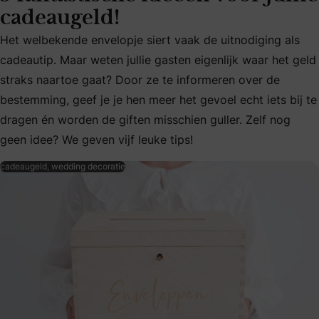
cadeaugeld!
Het welbekende envelopje siert vaak de uitnodiging als
cadeautip. Maar weten jullie gasten eigenlijk waar het geld
Het welbekende envelopje siert vaak de uitnodiging als cad
straks naartoe gaat? Door ze te informeren over de
bestemming, geef je je hen meer het gevoel echt iets bij te
dragen én worden de giften misschien guller. Zelf nog
geen idee? We geven vijf leuke tips!
cadeaugeld, wedding decoratie