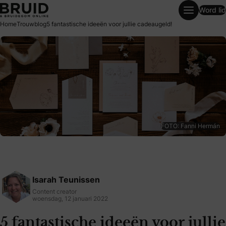
Word lid
5 fantastische ideeën voor jullie cadeaugeld!
Home
Trouwblog
5 fantastische ideeën voor jullie cadeaugeld!
FOTO: Fanni Hermán
Isarah Teunissen
Content creator
woensdag, 12 januari 2022
5 fantastische ideeën voor jullie