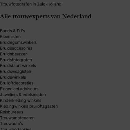
Trouwfotografen in Zuid-Holland
Alle trouwexperts van Nederland
Bands & DJ's
Bloemisten
Bruidegomswinkels
Bruidsaccesoires
Bruidsbeurzen
Bruidsfotografen
Bruidstaart winkels
Bruidsvisagisten
Bruidswinkels
Bruiloftdecoraties
Financieel adviseurs
Juweliers & edelsmeden
Kinderkleding winkels
Kledingwinkels bruiloftsgasten
Reisbureaus
Trouwambtenaren
Trouwauto's
Trouwbedankjes