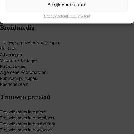
Bekijk voorkeuren
Privacybeleid
Privacybeleid
Bruidmedia
Trouwexperts – business login
Contact
Adverteren
Vacatures & stages
Privacybeleid
Algemene Voorwaarden
Publicatieprincipes
Redactie team
Trouwen per stad
Trouwlocaties in Almere
Trouwlocaties in Amersfoort
Trouwlocaties in Amsterdam
Trouwlocaties in Apeldoorn