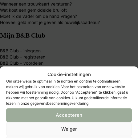
Wanneer een trouwkaart versturen?
Wat kost een gemiddelde bruiloft
Moet ik de vader om de hand vragen?
Hoeveel geld moet je geven als huwelijkscadeau?
Mijn B&B Club
B&B Club – inloggen
B&B Club – registreren
B&B Club – voordelen
B&B Club – voorwaarden
Cookie-instellingen
Om onze website optimaal in te richten en continu te optimaliseren,
Over Bruid & Bruidegom
maken wij gebruik van cookies. Voor het bezoeken van onze website
hebben wij toestemming nodig. Door op "Accepteren" te klikken, gaat u
Al 40 jaar dé plek voor bruidsparen die hun trouwdag
akkoord met het gebruik van cookies. U kunt gedetailleerde informatie
lezen in onze gegevensbeschermingsverklaring.
persoonlijk willen maken. Vind inspiratie, tips en
betrouwbare trouwexperts op één platform. Word B&B
Accepteren
Club-member en ontdek exclusieve voordelen, kortingen
en handige tools.
Weiger