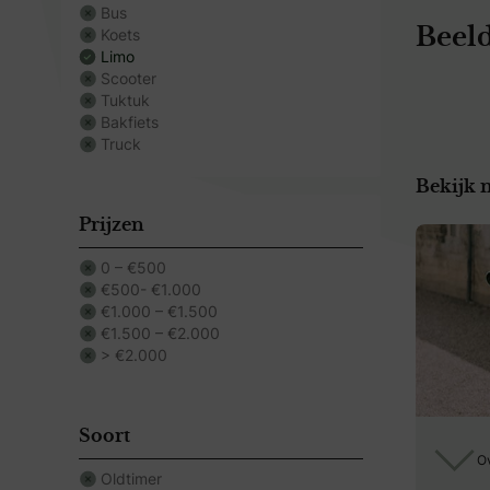
Bus
Koets
Beeld
Limo
Scooter
Tuktuk
Bakfiets
Truck
Bekijk 
Prijzen
0 – €500
€500- €1.000
€1.000 – €1.500
€1.500 – €2.000
> €2.000
Soort
Ov
Oldtimer