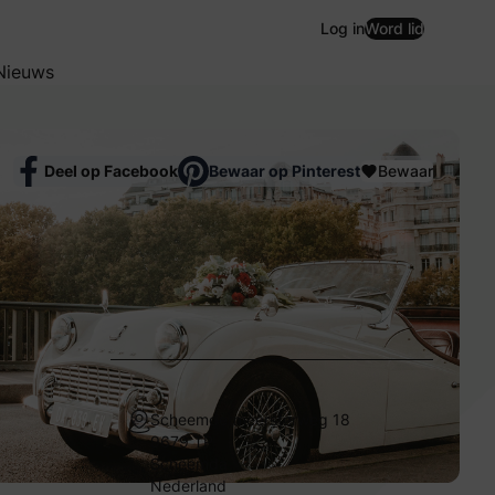
Log in
Word lid
Nieuws
Deel op Facebook
Bewaar op Pinterest
Bewaar
Scheemdermeersterweg 18
9679 TP
Scheemda
Nederland