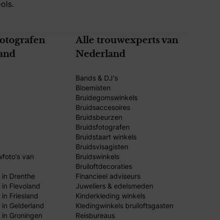
ols.
fotografen
Alle trouwexperts van
and
Nederland
Bands & DJ's
Bloemisten
Bruidegomswinkels
Bruidsaccesoires
Bruidsbeurzen
Bruidsfotografen
Bruidstaart winkels
Bruidsvisagisten
wfoto's van
Bruidswinkels
Bruiloftdecoraties
 in Drenthe
Financieel adviseurs
 in Flevoland
Juweliers & edelsmeden
in Friesland
Kinderkleding winkels
 in Gelderland
Kledingwinkels bruiloftsgasten
 in Groningen
Reisbureaus