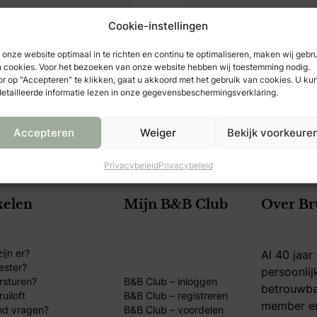
Cookie-instellingen
onze website optimaal in te richten en continu te optimaliseren, maken wij gebr
 cookies. Voor het bezoeken van onze website hebben wij toestemming nodig.
r op "Accepteren" te klikken, gaat u akkoord met het gebruik van cookies. U ku
etailleerde informatie lezen in onze gegevensbeschermingsverklaring.
Accepteren
Weiger
Bekijk voorkeure
Privacybeleid
Privacybeleid
kelen
Mijn B&B Club
Over Br
ijn er?
Al 40 jaar
ester?
persoonlij
rsturen?
B&B Club – inloggen
betrouwba
uiloft
B&B Club – registreren
member en
nd vragen?
B&B Club – voordelen