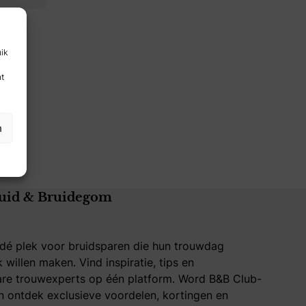
uik
nt
n
uid & Bruidegom
 dé plek voor bruidsparen die hun trouwdag
k willen maken. Vind inspiratie, tips en
re trouwexperts op één platform. Word B&B Club-
 ontdek exclusieve voordelen, kortingen en