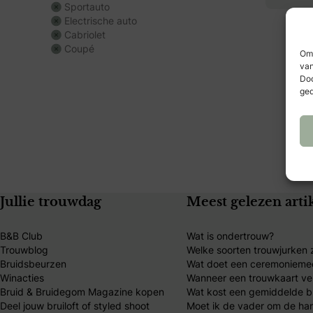
Sportauto
Electrische auto
Cabriolet
Coupé
Om 
van
Doo
ged
Jullie trouwdag
Meest gelezen arti
B&B Club
Wat is ondertrouw?
Trouwblog
Welke soorten trouwjurken z
Bruidsbeurzen
Wat doet een ceremonieme
Winacties
Wanneer een trouwkaart ve
Bruid & Bruidegom Magazine kopen
Wat kost een gemiddelde br
Deel jouw bruiloft of styled shoot
Moet ik de vader om de ha