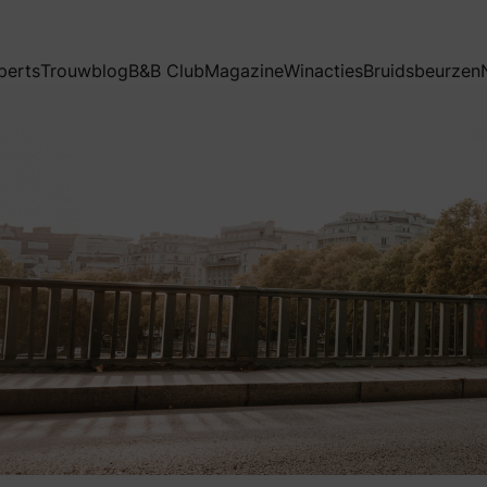
perts
Trouwblog
B&B Club
Magazine
Winacties
Bruidsbeurzen