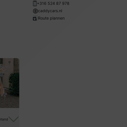
+316 524 87 978
caddycars.nl
Route plannen
rland