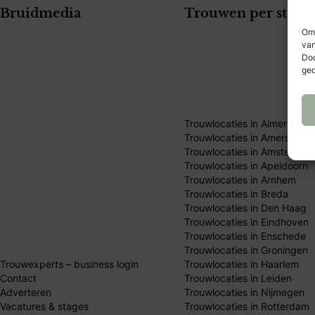
Bruidmedia
Trouwen per stad
Om 
van
Doo
ged
Trouwlocaties in Almere
Trouwlocaties in Amersfoort
Trouwlocaties in Amsterdam
Trouwlocaties in Apeldoorn
Trouwlocaties in Arnhem
Trouwlocaties in Breda
Trouwlocaties in Den Haag
Trouwlocaties in Eindhoven
Trouwlocaties in Enschede
Trouwlocaties in Groningen
Trouwexperts – business login
Trouwlocaties in Haarlem
Contact
Trouwlocaties in Leiden
Adverteren
Trouwlocaties in Nijmegen
Vacatures & stages
Trouwlocaties in Rotterdam