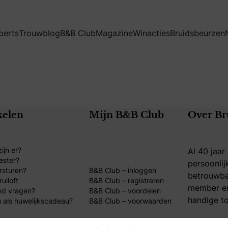
perts
Trouwblog
B&B Club
Magazine
Winacties
Bruidsbeurzen
kelen
Mijn B&B Club
Over Br
ijn er?
Al 40 jaar
ester?
persoonlij
rsturen?
B&B Club – inloggen
betrouwba
uiloft
B&B Club – registreren
member en
nd vragen?
B&B Club – voordelen
handige to
 als huwelijkscadeau?
B&B Club – voorwaarden