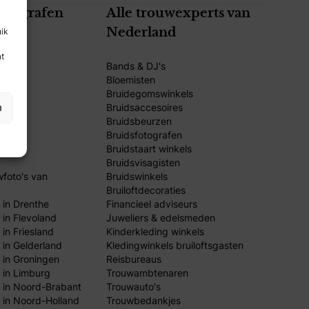
fotografen
Alle trouwexperts van
uik
and
Nederland
nt
Bands & DJ's
Bloemisten
Bruidegomswinkels
n
Bruidsaccesoires
Bruidsbeurzen
Bruidsfotografen
Bruidstaart winkels
Bruidsvisagisten
wfoto's van
Bruidswinkels
Bruiloftdecoraties
 in Drenthe
Financieel adviseurs
 in Flevoland
Juweliers & edelsmeden
in Friesland
Kinderkleding winkels
 in Gelderland
Kledingwinkels bruiloftsgasten
 in Groningen
Reisbureaus
 in Limburg
Trouwambtenaren
 in Noord-Brabant
Trouwauto's
 in Noord-Holland
Trouwbedankjes