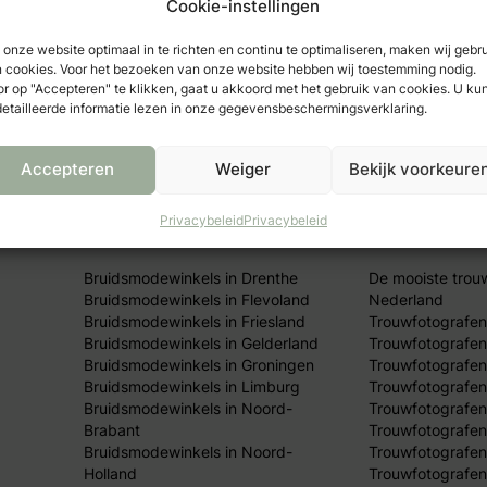
Cookie-instellingen
Alle bruidswinkels in
Alle trouw
onze website optimaal in te richten en continu te optimaliseren, maken wij gebr
Nederland
van Nederl
 cookies. Voor het bezoeken van onze website hebben wij toestemming nodig.
r op "Accepteren" te klikken, gaat u akkoord met het gebruik van cookies. U ku
etailleerde informatie lezen in onze gegevensbeschermingsverklaring.
Accepteren
Weiger
Bekijk voorkeure
Privacybeleid
Privacybeleid
Bruidsmodewinkels in Drenthe
De mooiste trou
Bruidsmodewinkels in Flevoland
Nederland
Bruidsmodewinkels in Friesland
Trouwfotografen
Bruidsmodewinkels in Gelderland
Trouwfotografen
Bruidsmodewinkels in Groningen
Trouwfotografen 
Bruidsmodewinkels in Limburg
Trouwfotografen
Bruidsmodewinkels in Noord-
Trouwfotografen
Brabant
Trouwfotografen
Bruidsmodewinkels in Noord-
Trouwfotografen
Holland
Trouwfotografen