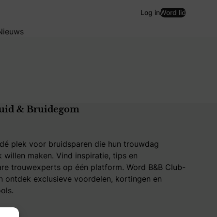
Log in
Word lid
Nieuws
uid & Bruidegom
 dé plek voor bruidsparen die hun trouwdag
k willen maken. Vind inspiratie, tips en
re trouwexperts op één platform. Word B&B Club-
 ontdek exclusieve voordelen, kortingen en
ols.