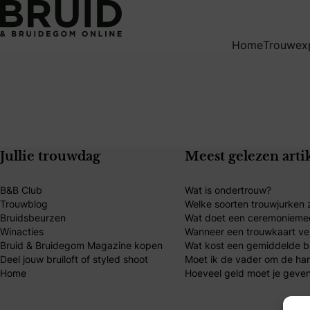
Susanna Rivieri: Europese Bridal Elegantie
Home
Trouwex
Jullie trouwdag
Meest gelezen arti
B&B Club
Wat is ondertrouw?
Trouwblog
Welke soorten trouwjurken z
Bruidsbeurzen
Wat doet een ceremonieme
Winacties
Wanneer een trouwkaart ve
Bruid & Bruidegom Magazine kopen
Wat kost een gemiddelde br
Deel jouw bruiloft of styled shoot
Moet ik de vader om de ha
Home
Hoeveel geld moet je geven