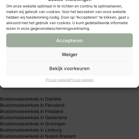
Trouwlocaties in Den Haag
Om onze website optimaal in te richten en continu te optimaliseren,
Trouwlocaties in Eindhoven
maken wij gebruik van cookies. Voor het bezoeken van onze website
Trouwlocaties in Enschede
hebben wij toestemming nodig. Door op "Accepteren" te klikken, gaat u
Trouwlocaties in Groningen
akkoord met het gebruik van cookies. U kunt gedetailleerde informatie
Trouwlocaties in Haarlem
lezen in onze gegevensbeschermingsverklaring.
Trouwlocaties in Leiden
Trouwlocaties in Nijmegen
Accepteren
Trouwlocaties in Rotterdam
Trouwlocaties in Den Bosch
Weiger
Trouwlocaties in Tilburg
Trouwlocaties in Utrecht
Bekijk voorkeuren
Trouwlocaties in Zwolle
Privacybeleid
Privacybeleid
Alle bruidswinkels in Nederland
Bruidsmodewinkels in Drenthe
Bruidsmodewinkels in Flevoland
Bruidsmodewinkels in Friesland
Bruidsmodewinkels in Gelderland
Bruidsmodewinkels in Groningen
Bruidsmodewinkels in Limburg
Bruidsmodewinkels in Noord-Brabant