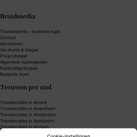
Bruidmedia
Trouwexperts – business login
Contact
Adverteren
Vacatures & stages
Privacybeleid
Algemene Voorwaarden
Publicatieprincipes
Redactie team
Trouwen per stad
Trouwlocaties in Almere
Trouwlocaties in Amersfoort
Trouwlocaties in Amsterdam
Trouwlocaties in Apeldoorn
Trouwlocaties in Arnhem
Trouwlocaties in Breda
Cookie-instellingen