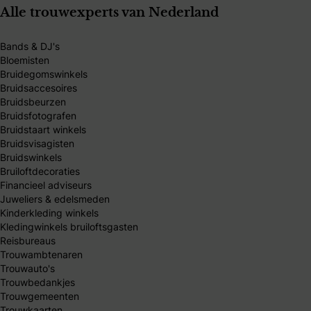
Alle trouwexperts van Nederland
Bands & DJ's
Bloemisten
Bruidegomswinkels
Bruidsaccesoires
Bruidsbeurzen
Bruidsfotografen
Bruidstaart winkels
Bruidsvisagisten
Bruidswinkels
Bruiloftdecoraties
Financieel adviseurs
Juweliers & edelsmeden
Kinderkleding winkels
Kledingwinkels bruiloftsgasten
Reisbureaus
Trouwambtenaren
Trouwauto's
Trouwbedankjes
Trouwgemeenten
Trouwkaarten