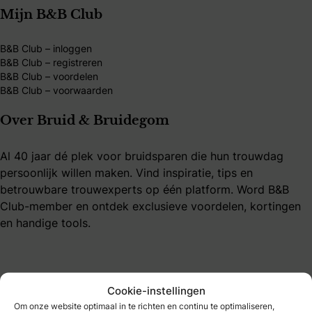
Mijn B&B Club
B&B Club – inloggen
B&B Club – registreren
B&B Club – voordelen
B&B Club – voorwaarden
Over Bruid & Bruidegom
Al 40 jaar dé plek voor bruidsparen die hun trouwdag
persoonlijk willen maken. Vind inspiratie, tips en
betrouwbare trouwexperts op één platform. Word B&B
Club-member en ontdek exclusieve voordelen, kortingen
en handige tools.
Cookie-instellingen
Om onze website optimaal in te richten en continu te optimaliseren,
Bruidmedia