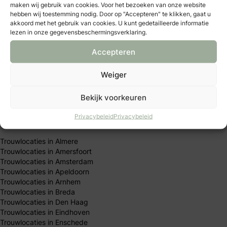
maken wij gebruik van cookies. Voor het bezoeken van onze website
hebben wij toestemming nodig. Door op "Accepteren" te klikken, gaat u
akkoord met het gebruik van cookies. U kunt gedetailleerde informatie
Trouwexperts – business login
lezen in onze gegevensbeschermingsverklaring.
Contact
Adverteren
Accepteren
Vacatures & stages
Privacybeleid
Weiger
Algemene Voorwaarden
Publicatieprincipes
Redactie team
Bekijk voorkeuren
Privacybeleid
Privacybeleid
Trouwen per stad
Trouwlocaties in Almere
Trouwlocaties in Amersfoort
Trouwlocaties in Amsterdam
Trouwlocaties in Apeldoorn
Trouwlocaties in Arnhem
Trouwlocaties in Breda
Trouwlocaties in Den Haag
Trouwlocaties in Eindhoven
Trouwlocaties in Enschede