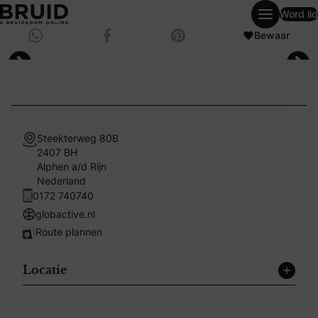
Word lid
weddingpagesingle
Deel via Whatsapp
Bewaar
Deel op Facebook
Bewaar op Pinterest
Steekterweg 80B
2407 BH
Alphen a/d Rijn
Nederland
0172 740740
globactive.nl
Route plannen
Locatie