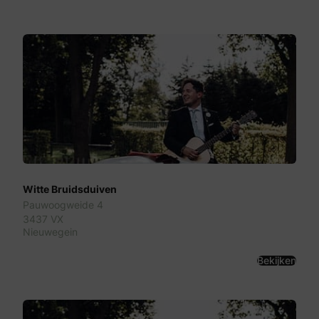
Witte Bruidsduiven
Pauwoogweide 4
3437 VX
Nieuwegein
Bekijken