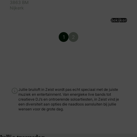
3863 BM
Nijkerk
Bekijken
1
2
Jullie bruiloft in Zeist wordt pas echt speciaal met de juiste
muziek en entertainment. Van energieke live bands tot
creatieve DJ’s en ontroerende soloartiesten, in Zeist vind je
een diversiteit aan opties die naadloos aansluiten bij jullie
wensen voor de grote dag.