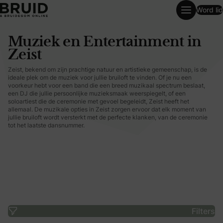
Word lid
Muziek en Entertainment in Zeist
Muziek en Entertainment in
Zeist
Zeist, bekend om zijn prachtige natuur en artistieke gemeenschap, is de
ideale plek om de muziek voor jullie bruiloft te vinden. Of je nu een
voorkeur hebt voor een band die een breed muzikaal spectrum beslaat,
een DJ die jullie persoonlijke muzieksmaak weerspiegelt, of een
soloartiest die de ceremonie met gevoel begeleidt, Zeist heeft het
allemaal. De muzikale opties in Zeist zorgen ervoor dat elk moment van
jullie bruiloft wordt versterkt met de perfecte klanken, van de ceremonie
tot het laatste dansnummer.
Filters