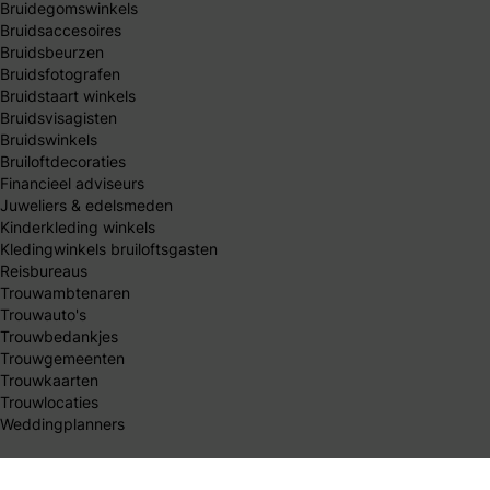
Bruidegomswinkels
Bruidsaccesoires
Bruidsbeurzen
Bruidsfotografen
Bruidstaart winkels
Bruidsvisagisten
Bruidswinkels
Bruiloftdecoraties
Financieel adviseurs
Juweliers & edelsmeden
Kinderkleding winkels
Kledingwinkels bruiloftsgasten
Reisbureaus
Trouwambtenaren
Trouwauto's
Trouwbedankjes
Trouwgemeenten
Trouwkaarten
Trouwlocaties
Weddingplanners