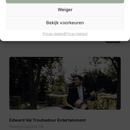
Weiger
Melanie Ryan Music
Planetenbaan 29
Bekijk voorkeuren
3402HP
Ijsselstein ut
Privacybeleid
Privacybeleid
Bekijken
Edward Val Troubadour Entertainment
Roetgensgoed 34