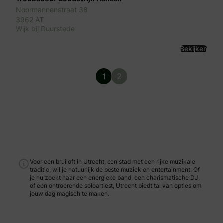
Noormannenstraat 38
3962 AT
Wijk bij Duurstede
Bekijken
1
2
Voor een bruiloft in Utrecht, een stad met een rijke muzikale
traditie, wil je natuurlijk de beste muziek en entertainment. Of
je nu zoekt naar een energieke band, een charismatische DJ,
of een ontroerende soloartiest, Utrecht biedt tal van opties om
jouw dag magisch te maken.