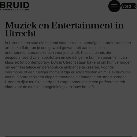
Word lid
Muziek en Entertainment in Utrecht
Muziek en Entertainment in
Utrecht
In Utrecht, een stad die bekend staat om zijn levendige culturele scene en
artistieke flair, kun je een geweldige variëteit aan muziek- en
entertainmentkeuzes vinden voor je bruiloft. Kies uit bands die
gespecialiseerd zijn in bruiloften en die elk genre kunnen omarmen, van
klassiek tot contemporary. DJ’s in Utrecht staan bekend om hun vermogen
om een feestelijke en persoonlijke ambiance te creëren. Voor de
ceremonie of een rustiger moment zijn er soloartiesten en muziekduo’s die
met hun optredens een diepere emotionele connectie tot stand brengen.
Utrecht’s rijke muzikale erfgoed zorgt ervoor dat je een perfecte match
vindt voor de muzikale begeleiding van jouw bruiloft.