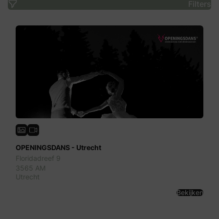
Filters
OPENINGSDANS - Utrecht
Floridadreef 9
3565 AM
Utrecht
Bekijken