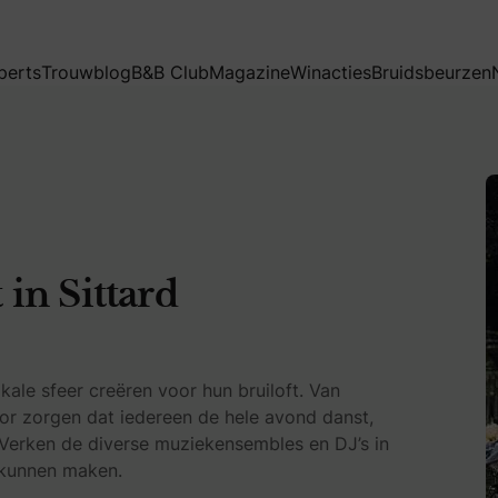
perts
Trouwblog
B&B Club
Magazine
Winacties
Bruidsbeurzen
in Sittard
ale sfeer creëren voor hun bruiloft. Van
oor zorgen dat iedereen de hele avond danst,
. Verken de diverse muziekensembles en DJ’s in
k kunnen maken.