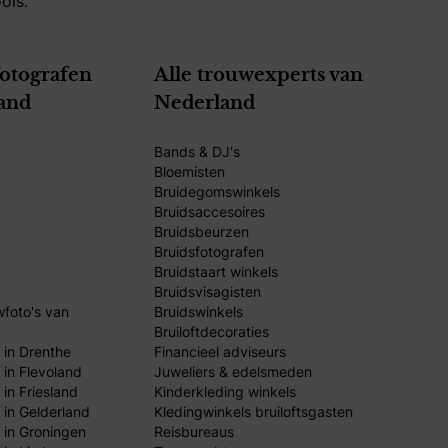
ols.
fotografen
Alle trouwexperts van
and
Nederland
Bands & DJ's
Bloemisten
Bruidegomswinkels
Bruidsaccesoires
Bruidsbeurzen
Bruidsfotografen
Bruidstaart winkels
Bruidsvisagisten
wfoto's van
Bruidswinkels
Bruiloftdecoraties
 in Drenthe
Financieel adviseurs
 in Flevoland
Juweliers & edelsmeden
in Friesland
Kinderkleding winkels
 in Gelderland
Kledingwinkels bruiloftsgasten
 in Groningen
Reisbureaus