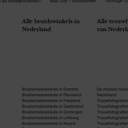
handige to
 als huwelijkscadeau?
B&B Club – voorwaarden
Alle bruidswinkels in
Alle trouw
Nederland
van Nederl
Bruidsmodewinkels in Drenthe
De mooiste trou
Bruidsmodewinkels in Flevoland
Nederland
Bruidsmodewinkels in Friesland
Trouwfotografen
Bruidsmodewinkels in Gelderland
Trouwfotografen
Bruidsmodewinkels in Groningen
Trouwfotografen 
Bruidsmodewinkels in Limburg
Trouwfotografen
Bruidsmodewinkels in Noord-
Trouwfotografen