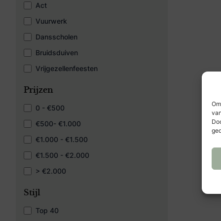
Act
Vuurwerk
Dansscholen
Bruidsduiven
Vrijgezellenfeesten
Prijzen
Om 
0 - €500
van
Doo
€500- €1.000
ged
€1.000 - €1.500
€1.500 - €2.000
> €2.000
Stijl
Top 40