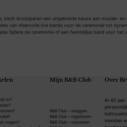
ne, biedt bruidsparen een uitgebreide keuze aan muziek- en 
alles van sfeervolle live bands voor de ceremonie tot dynam
de tijdens de ceremonie of een feestelijke band voor het a
kelen
Mijn B&B Club
Over Br
ijn er?
Al 40 jaar
ester?
persoonlij
rsturen?
B&B Club – inloggen
betrouwba
uiloft
B&B Club – registreren
member en
nd vragen?
B&B Club – voordelen