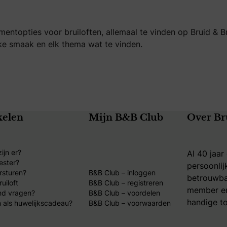
entopties voor bruiloften, allemaal te vinden op Bruid & B
ke smaak en elk thema wat te vinden.
kelen
Mijn B&B Club
Over Br
ijn er?
Al 40 jaar
ester?
persoonlij
rsturen?
B&B Club – inloggen
betrouwba
uiloft
B&B Club – registreren
member en
nd vragen?
B&B Club – voordelen
handige to
 als huwelijkscadeau?
B&B Club – voorwaarden