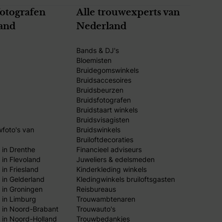
fotografen
Alle trouwexperts van
and
Nederland
Bands & DJ's
Bloemisten
Bruidegomswinkels
Bruidsaccesoires
Bruidsbeurzen
Bruidsfotografen
Bruidstaart winkels
Bruidsvisagisten
wfoto's van
Bruidswinkels
Bruiloftdecoraties
 in Drenthe
Financieel adviseurs
 in Flevoland
Juweliers & edelsmeden
in Friesland
Kinderkleding winkels
 in Gelderland
Kledingwinkels bruiloftsgasten
 in Groningen
Reisbureaus
 in Limburg
Trouwambtenaren
 in Noord-Brabant
Trouwauto's
 in Noord-Holland
Trouwbedankjes