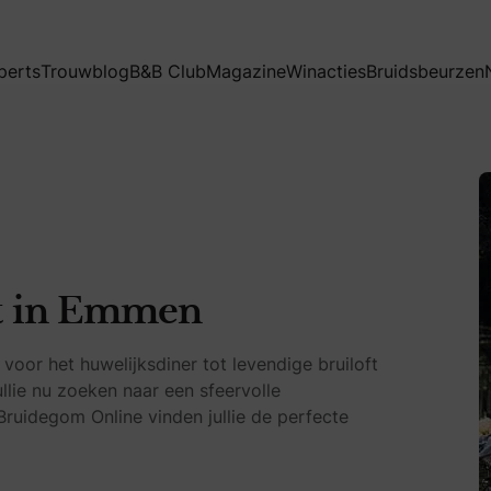
perts
Trouwblog
B&B Club
Magazine
Winacties
Bruidsbeurzen
t in Emmen
oor het huwelijksdiner tot levendige bruiloft
llie nu zoeken naar een sfeervolle
Bruidegom Online vinden jullie de perfecte