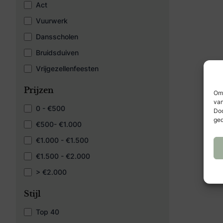
Act
Vuurwerk
Dansscholen
Bruidsduiven
Vrijgezellenfeesten
Prijzen
Om 
van
0 - €500
Doo
ged
€500- €1.000
€1.000 - €1.500
€1.500 - €2.000
> €2.000
Stijl
Top 40