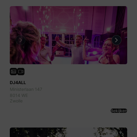
Previous
Next
DJ4ALL
Ministerlaan 147
8014 WE
Zwolle
Bekijken