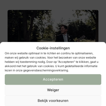
Cookie-instellingen
Om onze website optimaal in te richten en continu te optimaliseren,
maken wij gebruik van cookies. Voor het bezoeken van onze website
MSP Licht en Geluid
hebben wij toestemming nodig. Door op "Accepteren" te klikken, gaat u
akkoord met het gebruik van cookies. U kunt gedetailleerde informatie
Industrieweg 62A
lezen in onze gegevensbeschermingsverklaring.
8071 CV
Nunspeet
Accepteren
Bekijken
Weiger
Bekijk voorkeuren