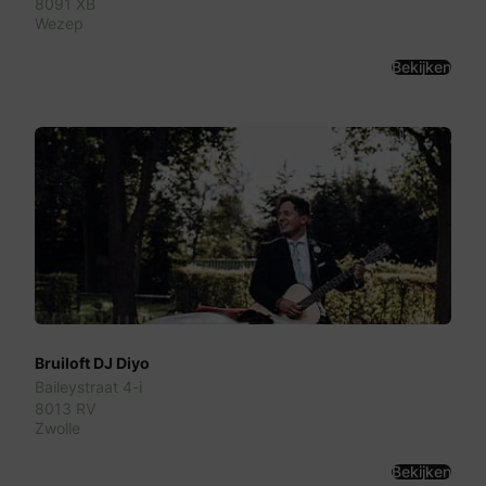
8091 XB
Wezep
Bekijken
Bruiloft DJ Diyo
Baileystraat 4-i
8013 RV
Zwolle
Bekijken