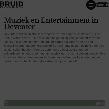
Word lid
Muziek en Entertainment in Deventer
Muziek en Entertainment in
Deventer
Deventer, met zijn historische charme en levendige muziekscene, is de
ideale plaats om de juiste muzikale begeleiding voor je bruiloft te vinden.
Hier kun je kiezen uit ervaren bruiloft bands die weten hoe ze een
feestelijke sfeer moeten creëren, of DJ’s die jouw gasten de hele avond op
de dansvloer houden. Voor de ceremonie zijn er getalenteerde
soloartiesten en duo’s die met hun muziek een romantische en persoonlijke
touch aan de dag toevoegen. In Deventer vind je muzikale talenten die
perfect aansluiten bij de stijl en sfeer van jouw bruiloft.
Filters