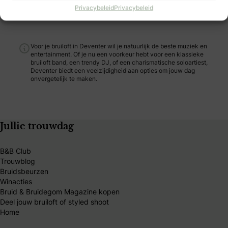
Privacybeleid
Privacybeleid
Voor je bruiloft in Deventer wil je natuurlijk de beste muziek en
entertainment. Of je nu een voorkeur hebt voor een klassieke
bruiloft band, een trendy DJ, of een charismatische soloartiest,
Deventer biedt een veelzijdigheid aan opties om jouw dag
onvergetelijk te maken.
Jullie trouwdag
B&B Club
Trouwblog
Bruidsbeurzen
Winacties
Bruid & Bruidegom Magazine kopen
Deel jouw bruiloft of styled shoot
Home