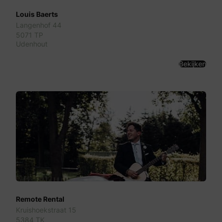
Louis Baerts
Langenhof 44
5071 TP
Udenhout
Bekijken
Remote Rental
Kruishoekstraat 15
5384 TK