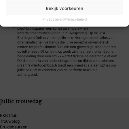
Bekijk voorkeuren
Privacybeleid
Privacybeleid
‘s-Hertogenbosch, een stad met een rijke culturele uitstraling,
biedt bruidsparen een schat aan muziek- en
entertainmentopties voor hun huwelijksdag. Op Bruid &
Bruidegom Online vinden jullie in ‘s-Hertogenbosch alles van
charismatische live bands die jullie receptie onvergetelijk
maken tot professionele DJ’s die een geweldige sfeer creëren
op jullie feest. Of jullie nu op zoek zijn naar een romantische
begeleiding door een strijkkwartet tijdens de ceremonie of een
DJ die een mix van hedendaagse hits en tijdloze klassiekers
draait, ‘s-Hertogenbosch biedt een breed scala aan opties om
jullie bruiloft te voorzien van de perfecte muzikale
achtergrond.
Jullie trouwdag
B&B Club
Trouwblog
Bruidsbeurzen