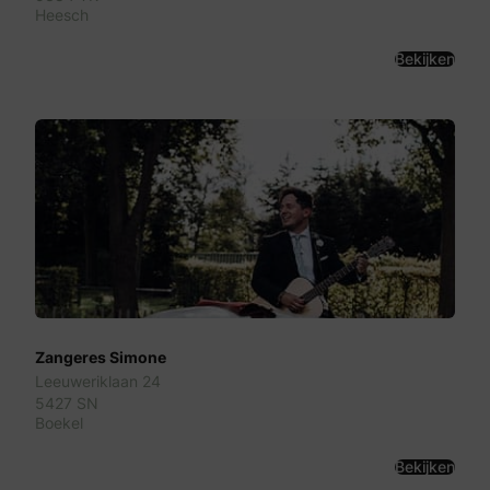
Heesch
Bekijken
Zangeres Simone
Leeuweriklaan 24
5427 SN
Boekel
Bekijken