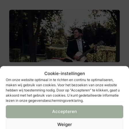
N Shows
Cookie-instellingen
Palissade 31
Om onze website optimaal in te richten en continu te optimaliseren,
4207 EW
maken wij gebruik van cookies. Voor het bezoeken van onze website
Gorinchem
hebben wij toestemming nodig. Door op "Accepteren" te klikken, gaat u
akkoord met het gebruik van cookies. U kunt gedetailleerde informatie
lezen in onze gegevensbeschermingsverklaring.
Bekijken
Accepteren
Weiger