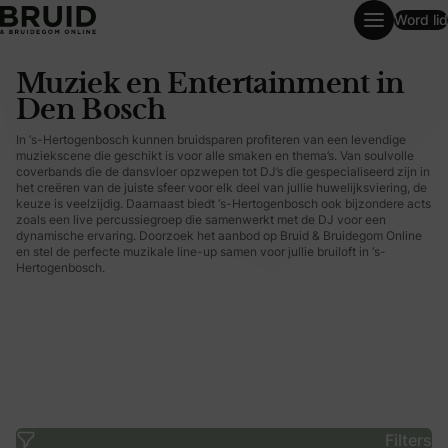
Word lid
Muziek en Entertainment in Den Bosch
Muziek en Entertainment in
Den Bosch
In ‘s-Hertogenbosch kunnen bruidsparen profiteren van een levendige
muziekscene die geschikt is voor alle smaken en thema’s. Van soulvolle
coverbands die de dansvloer opzwepen tot DJ’s die gespecialiseerd zijn in
het creëren van de juiste sfeer voor elk deel van jullie huwelijksviering, de
keuze is veelzijdig. Daarnaast biedt ‘s-Hertogenbosch ook bijzondere acts
zoals een live percussiegroep die samenwerkt met de DJ voor een
dynamische ervaring. Doorzoek het aanbod op Bruid & Bruidegom Online
en stel de perfecte muzikale line-up samen voor jullie bruiloft in ‘s-
Hertogenbosch.
Filters