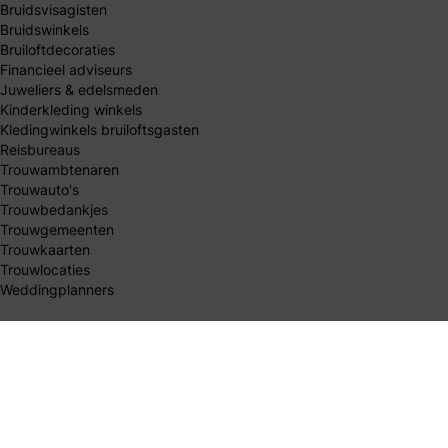
Bruidsvisagisten
Bruidswinkels
Bruiloftdecoraties
Financieel adviseurs
Juweliers & edelsmeden
Kinderkleding winkels
Kledingwinkels bruiloftsgasten
Reisbureaus
Trouwambtenaren
Trouwauto's
Trouwbedankjes
Trouwgemeenten
Trouwkaarten
Trouwlocaties
Weddingplanners