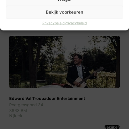
1021 KM
Amsterdam
Bekijk voorkeuren
Bekijken
Privacybeleid
Privacybeleid
Edward Val Troubadour Entertainment
Roetgensgoed 34
3863 BM
Nijkerk
Bekijken