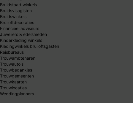
Bruidstaart winkels
Bruidsvisagisten
Bruidswinkels
Bruiloftdecoraties
Financieel adviseurs
Juweliers & edelsmeden
Kinderkleding winkels
Kledingwinkels bruiloftsgasten
Reisbureaus
Trouwambtenaren
Trouwauto's
Trouwbedankjes
Trouwgemeenten
Trouwkaarten
Trouwlocaties
Weddingplanners