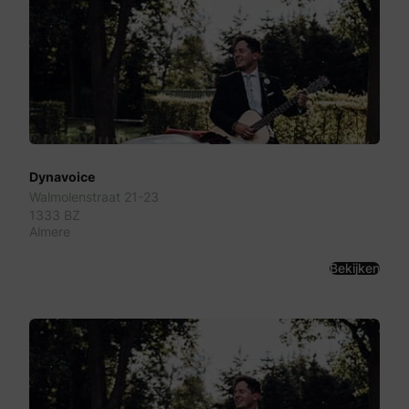
Dynavoice
Walmolenstraat 21-23
1333 BZ
Almere
Bekijken