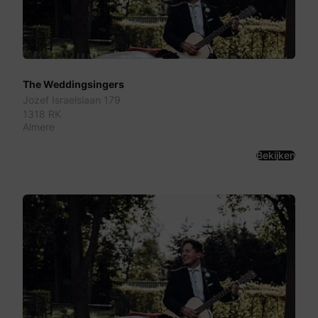
The Weddingsingers
Jozef Israelslaan 179
1318 RK
Almere
Bekijken