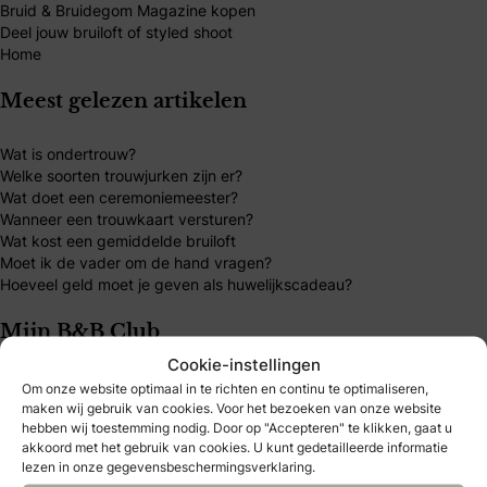
Bruid & Bruidegom Magazine kopen
Deel jouw bruiloft of styled shoot
Home
Meest gelezen artikelen
Wat is ondertrouw?
Welke soorten trouwjurken zijn er?
Wat doet een ceremoniemeester?
Wanneer een trouwkaart versturen?
Wat kost een gemiddelde bruiloft
Moet ik de vader om de hand vragen?
Hoeveel geld moet je geven als huwelijkscadeau?
Mijn B&B Club
Cookie-instellingen
B&B Club – inloggen
Om onze website optimaal in te richten en continu te optimaliseren,
B&B Club – registreren
maken wij gebruik van cookies. Voor het bezoeken van onze website
B&B Club – voordelen
hebben wij toestemming nodig. Door op "Accepteren" te klikken, gaat u
akkoord met het gebruik van cookies. U kunt gedetailleerde informatie
B&B Club – voorwaarden
lezen in onze gegevensbeschermingsverklaring.