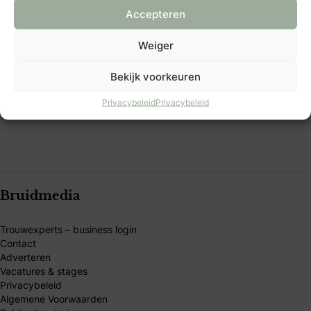
Over Bruid & Bruidegom
Accepteren
Al 40 jaar dé plek voor bruidsparen die hun trouwdag
Weiger
persoonlijk willen maken. Vind inspiratie, tips en
betrouwbare trouwexperts op één platform. Word B&B
Bekijk voorkeuren
Club-member en ontdek exclusieve voordelen, kortingen
Privacybeleid
Privacybeleid
en handige tools.
Bruidmedia
Trouwexperts – business login
Contact
Adverteren
Vacatures & stages
Privacybeleid
Algemene Voorwaarden