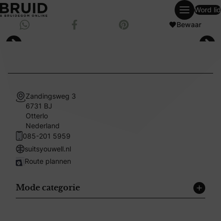
Word lid
weddingpagesingle
Deel via Whatsapp
Bewaar
Deel op Facebook
Bewaar op Pinterest
Zandingsweg 3
6731 BJ
Otterlo
Nederland
085-201 5959
suitsyouwell.nl
Route plannen
Mode categorie