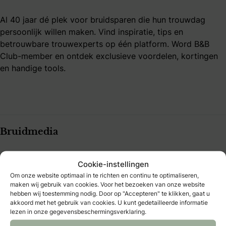
Al 40 jaar dé plek voor bruidsparen die hun trouwdag
persoonlijk willen maken. Vind inspiratie, tips en
betrouwbare trouwexperts op één platform. Word B&B
Club-member en ontdek exclusieve voordelen, kortingen
en handige tools.
Bruidmedia
Trouwexperts – business login
Cookie-instellingen
Contact
Om onze website optimaal in te richten en continu te optimaliseren,
Adverteren
maken wij gebruik van cookies. Voor het bezoeken van onze website
Vacatures & stages
hebben wij toestemming nodig. Door op "Accepteren" te klikken, gaat u
Privacybeleid
akkoord met het gebruik van cookies. U kunt gedetailleerde informatie
Algemene Voorwaarden
lezen in onze gegevensbeschermingsverklaring.
Publicatieprincipes