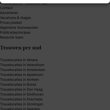
Trouwexperts – business login
Contact
Adverteren
Vacatures & stages
Privacybeleid
Algemene Voorwaarden
Publicatieprincipes
Redactie team
Trouwen per stad
Trouwlocaties in Almere
Trouwlocaties in Amersfoort
Trouwlocaties in Amsterdam
Trouwlocaties in Apeldoorn
Trouwlocaties in Arnhem
Trouwlocaties in Breda
Trouwlocaties in Den Haag
Trouwlocaties in Eindhoven
Trouwlocaties in Enschede
Trouwlocaties in Groningen
Trouwlocaties in Haarlem