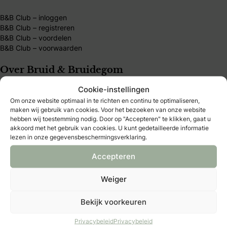
B&B Club – inloggen
B&B Club – registreren
B&B Club – voordelen
B&B Club – voorwaarden
Over Bruid & Bruidegom
Cookie-instellingen
Al 40 jaar dé plek voor bruidsparen die hun trouwdag
Om onze website optimaal in te richten en continu te optimaliseren,
persoonlijk willen maken. Vind inspiratie, tips en
maken wij gebruik van cookies. Voor het bezoeken van onze website
hebben wij toestemming nodig. Door op "Accepteren" te klikken, gaat u
betrouwbare trouwexperts op één platform. Word B&B
akkoord met het gebruik van cookies. U kunt gedetailleerde informatie
Club-member en ontdek exclusieve voordelen, kortingen
lezen in onze gegevensbeschermingsverklaring.
en handige tools.
Accepteren
Weiger
Bekijk voorkeuren
Bruidmedia
Privacybeleid
Privacybeleid