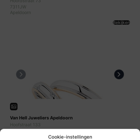
Hoofdstraat 73
7311JW
Apeldoorn
Bekijken
Previous
Next
Van Hell Juweliers Apeldoorn
Hoofstraat 133
7300 AM
Apeldoorn
Cookie-instellingen