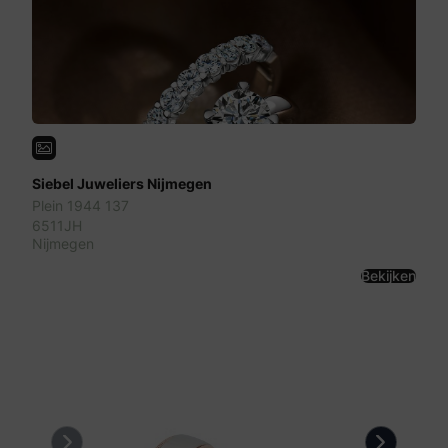
Siebel Juweliers Nijmegen
Plein 1944 137
6511JH
Nijmegen
Bekijken