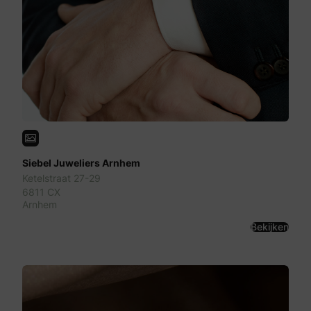
Siebel Juweliers Arnhem
Ketelstraat 27-29
6811 CX
Arnhem
Bekijken