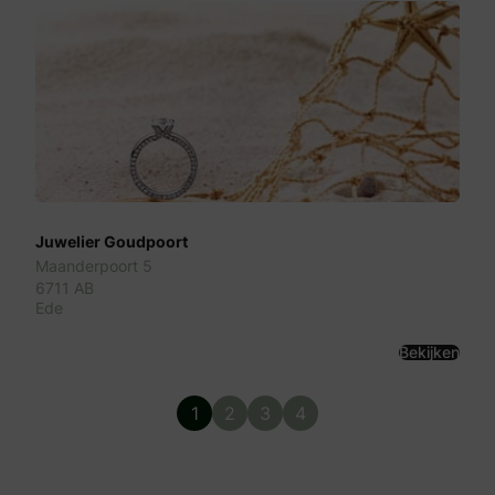
Juwelier Goudpoort
Maanderpoort 5
6711 AB
Ede
Bekijken
1
2
3
4