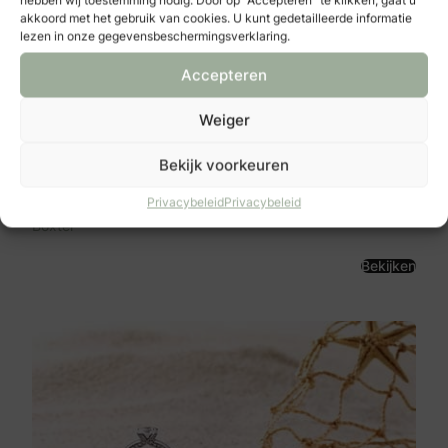
hebben wij toestemming nodig. Door op "Accepteren" te klikken, gaat u
akkoord met het gebruik van cookies. U kunt gedetailleerde informatie
lezen in onze gegevensbeschermingsverklaring.
Accepteren
Weiger
Bekijk voorkeuren
Juwelier Caarls
Kruisstraat 10
Privacybeleid
Privacybeleid
5281 BV
Boxtel
Bekijken