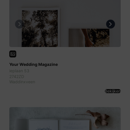
Previous
Next
Your Wedding Magazine
ieplaan 53
2742ZD
Waddinxveen
Bekijken