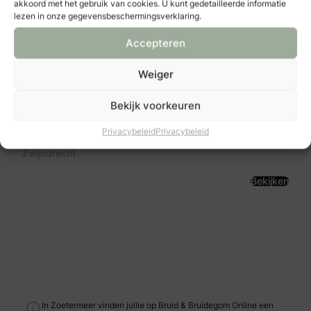
akkoord met het gebruik van cookies. U kunt gedetailleerde informatie
lezen in onze gegevensbeschermingsverklaring.
Accepteren
Weiger
Bekijk voorkeuren
Family Cards
H.A. Lorentzstraat 10
Privacybeleid
Privacybeleid
3331 EE
Zwijndrecht
Bekijken
In Zoetermeer vinden jullie op Bruid & Bruidegom Online een