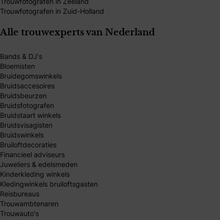
Trouwfotografen in Zeeland
Trouwfotografen in Zuid-Holland
Alle trouwexperts van Nederland
Bands & DJ's
Bloemisten
Bruidegomswinkels
Bruidsaccesoires
Bruidsbeurzen
Bruidsfotografen
Bruidstaart winkels
Bruidsvisagisten
Bruidswinkels
Bruiloftdecoraties
Financieel adviseurs
Juweliers & edelsmeden
Kinderkleding winkels
Kledingwinkels bruiloftsgasten
Reisbureaus
Trouwambtenaren
Trouwauto's