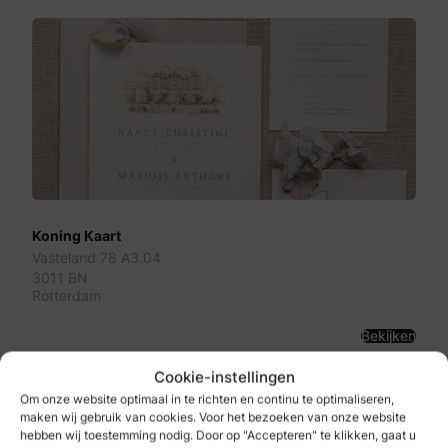
Koning Kaart
Vasteland 78 A3.04
3011 BN
Rotterdam
Bekijken
Cookie-instellingen
Om onze website optimaal in te richten en continu te optimaliseren,
maken wij gebruik van cookies. Voor het bezoeken van onze website
hebben wij toestemming nodig. Door op "Accepteren" te klikken, gaat u