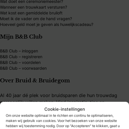
Wat doet een ceremoniemeester?
Wanneer een trouwkaart versturen?
Wat kost een gemiddelde bruiloft
Moet ik de vader om de hand vragen?
Hoeveel geld moet je geven als huwelijkscadeau?
Mijn B&B Club
B&B Club – inloggen
B&B Club – registreren
B&B Club – voordelen
B&B Club – voorwaarden
Over Bruid & Bruidegom
Al 40 jaar dé plek voor bruidsparen die hun trouwdag
persoonlijk willen maken. Vind inspiratie, tips en
betrouwbare trouwexperts op één platform. Word B&B
Cookie-instellingen
Club-member en ontdek exclusieve voordelen, kortingen
Om onze website optimaal in te richten en continu te optimaliseren,
maken wij gebruik van cookies. Voor het bezoeken van onze website
en handige tools.
hebben wij toestemming nodig. Door op "Accepteren" te klikken, gaat u