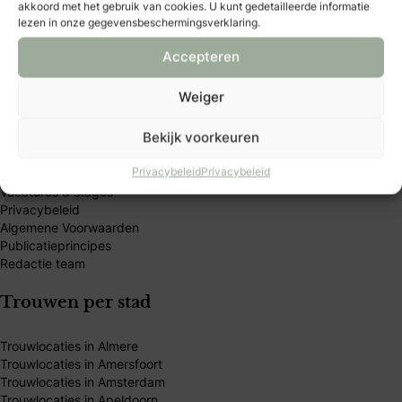
akkoord met het gebruik van cookies. U kunt gedetailleerde informatie
lezen in onze gegevensbeschermingsverklaring.
Accepteren
Bruidmedia
Weiger
Bekijk voorkeuren
Trouwexperts – business login
Contact
Privacybeleid
Privacybeleid
Adverteren
Vacatures & stages
Privacybeleid
Algemene Voorwaarden
Publicatieprincipes
Redactie team
Trouwen per stad
Trouwlocaties in Almere
Trouwlocaties in Amersfoort
Trouwlocaties in Amsterdam
Trouwlocaties in Apeldoorn