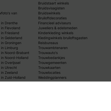
Bruidstaart winkels
Bruidsvisagisten
wfoto's van
Bruidswinkels
Bruiloftdecoraties
 in Drenthe
Financieel adviseurs
 in Flevoland
Juweliers & edelsmeden
in Friesland
Kinderkleding winkels
 in Gelderland
Kledingwinkels bruiloftsgasten
 in Groningen
Reisbureaus
 in Limburg
Trouwambtenaren
 in Noord-Brabant
Trouwauto's
 in Noord-Holland
Trouwbedankjes
in Overijssel
Trouwgemeenten
 in Utrecht
Trouwkaarten
 in Zeeland
Trouwlocaties
 in Zuid-Holland
Weddingplanners