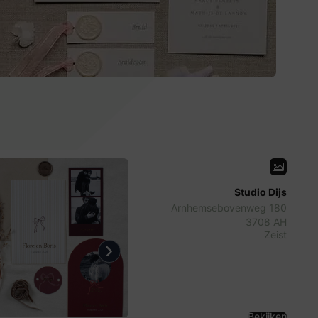
Studio Dijs
Arnhemsebovenweg 180
3708 AH
Zeist
evious
Next
Bekijken