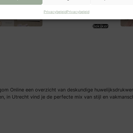
Privacybeleid
Privacybeleid
Bekijken
egom Online een overzicht van deskundige huwelijksdrukwer
, in Utrecht vind je de perfecte mix van stijl en vakmansch