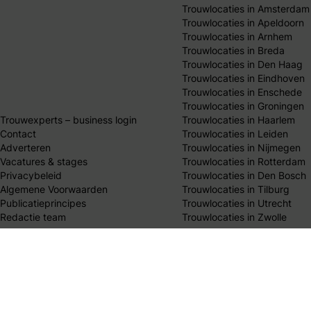
Trouwlocaties in Amsterdam
Trouwlocaties in Apeldoorn
Trouwlocaties in Arnhem
Trouwlocaties in Breda
Trouwlocaties in Den Haag
Trouwlocaties in Eindhoven
Trouwlocaties in Enschede
Trouwlocaties in Groningen
Trouwexperts – business login
Trouwlocaties in Haarlem
Contact
Trouwlocaties in Leiden
Adverteren
Trouwlocaties in Nijmegen
Vacatures & stages
Trouwlocaties in Rotterdam
Privacybeleid
Trouwlocaties in Den Bosch
Algemene Voorwaarden
Trouwlocaties in Tilburg
Publicatieprincipes
Trouwlocaties in Utrecht
Redactie team
Trouwlocaties in Zwolle