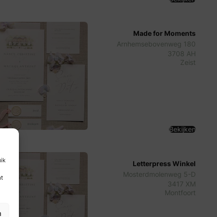
Made for Moments
Arnhemsebovenweg 180
3708 AH
Zeist
Bekijken
uik
Letterpress Winkel
Mosterdmolenweg 5-D
nt
3417 XM
Montfoort
n