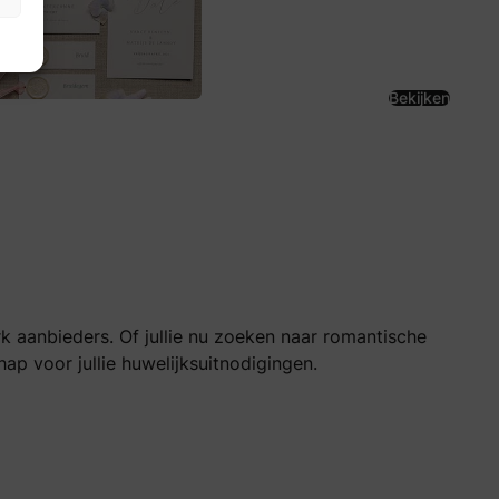
Bekijken
k aanbieders. Of jullie nu zoeken naar romantische
ap voor jullie huwelijksuitnodigingen.