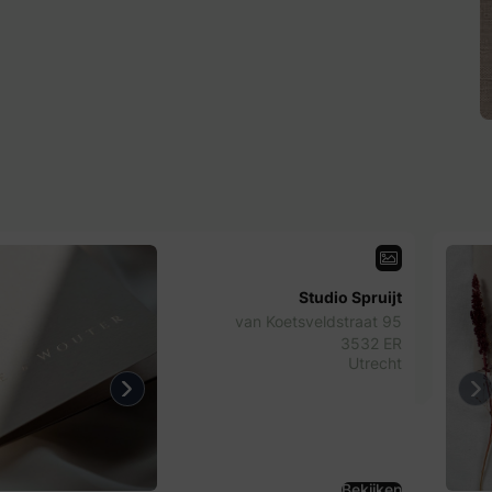
Studio Spruijt
van Koetsveldstraat 95
3532 ER
Utrecht
us
Next
Pr
Bekijken