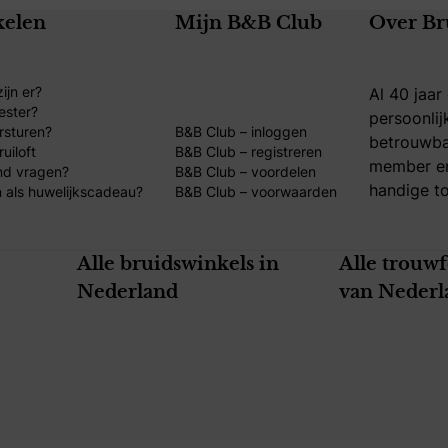
kelen
Mijn B&B Club
Over Br
ijn er?
Al 40 jaar
ester?
persoonlij
rsturen?
B&B Club – inloggen
betrouwba
uiloft
B&B Club – registreren
member en
nd vragen?
B&B Club – voordelen
handige to
 als huwelijkscadeau?
B&B Club – voorwaarden
Alle bruidswinkels in
Alle trouw
Nederland
van Nederl