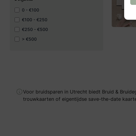
0 - €100
€100 - €250
€250 - €500
> €500
Voor bruidsparen in Utrecht biedt Bruid & Bruid
trouwkaarten of eigentijdse save-the-date kaarten