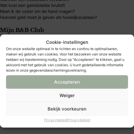
Wat kost een gemiddelde bruiloft
Moet ik de vader om de hand vragen?
Hoeveel geld moet je geven als huwelijkscadeau?
Mijn B&B Club
Cookie-instellingen
B&B Club – inloggen
Om onze website optimaal in te richten en continu te optimaliseren,
B&B Club – registreren
maken wij gebruik van cookies. Voor het bezoeken van onze website
B&B Club – voordelen
hebben wij toestemming nodig. Door op "Accepteren" te klikken, gaat u
B&B Club – voorwaarden
akkoord met het gebruik van cookies. U kunt gedetailleerde informatie
lezen in onze gegevensbeschermingsverklaring.
Over Bruid & Bruidegom
Accepteren
Al 40 jaar dé plek voor bruidsparen die hun trouwdag
Weiger
persoonlijk willen maken. Vind inspiratie, tips en
betrouwbare trouwexperts op één platform. Word B&B
Bekijk voorkeuren
Club-member en ontdek exclusieve voordelen, kortingen
en handige tools.
Privacybeleid
Privacybeleid