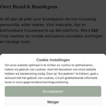
Over Bruid & Bruidegom
Al 40 jaar dé plek voor bruidsparen die hun trouwdag
persoonlijk willen maken. Vind inspiratie, tips en
betrouwbare trouwexperts op één platform. Word B&B
Club-member en ontdek exclusieve voordelen, kortingen
en handige tools.
Cookie-instellingen
Om onze website optimaal in te richten en continu te optimaliseren,
maken wij gebruik van cookies. Voor het bezoeken van onze website
Bruidmedia
hebben wij toestemming nodig. Door op "Accepteren" te klikken, gaat u
akkoord met het gebruik van cookies. U kunt gedetailleerde informatie
lezen in onze gegevensbeschermingsverklaring.
Trouwexperts – business login
Contact
Accepteren
Adverteren
Vacatures & stages
Weiger
Privacybeleid