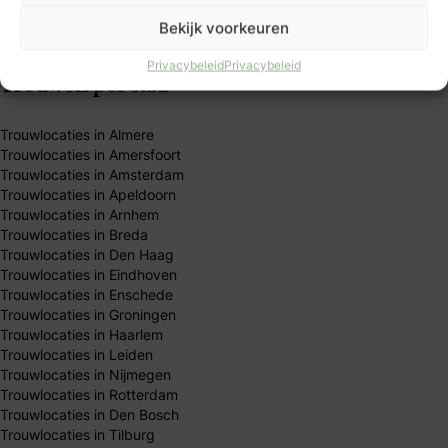
Algemene Voorwaarden
Publicatieprincipes
Bekijk voorkeuren
Redactie team
Privacybeleid
Privacybeleid
Trouwen per stad
Trouwlocaties in Almere
Trouwlocaties in Amersfoort
Trouwlocaties in Amsterdam
Trouwlocaties in Apeldoorn
Trouwlocaties in Arnhem
Trouwlocaties in Breda
Trouwlocaties in Den Haag
Trouwlocaties in Eindhoven
Trouwlocaties in Enschede
Trouwlocaties in Groningen
Trouwlocaties in Haarlem
Trouwlocaties in Leiden
Trouwlocaties in Nijmegen
Trouwlocaties in Rotterdam
Trouwlocaties in Den Bosch
Trouwlocaties in Tilburg