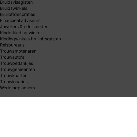
Bruidsvisagisten
Bruidswinkels
Bruiloftdecoraties
Financieel adviseurs
Juweliers & edelsmeden
Kinderkleding winkels
Kledingwinkels bruiloftsgasten
Reisbureaus
Trouwambtenaren
Trouwauto's
Trouwbedankjes
Trouwgemeenten
Trouwkaarten
Trouwlocaties
Weddingplanners