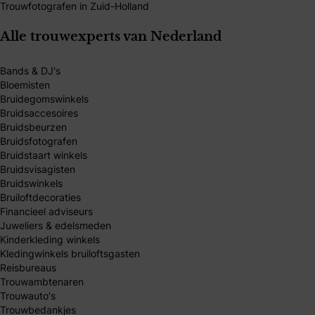
Trouwfotografen in Zuid-Holland
Alle trouwexperts van Nederland
Bands & DJ's
Bloemisten
Bruidegomswinkels
Bruidsaccesoires
Bruidsbeurzen
Bruidsfotografen
Bruidstaart winkels
Bruidsvisagisten
Bruidswinkels
Bruiloftdecoraties
Financieel adviseurs
Juweliers & edelsmeden
Kinderkleding winkels
Kledingwinkels bruiloftsgasten
Reisbureaus
Trouwambtenaren
Trouwauto's
Trouwbedankjes