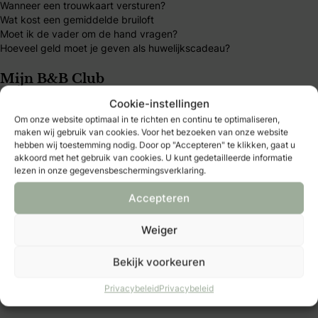
Wanneer een trouwkaart versturen?
Wat kost een gemiddelde bruiloft
Moet ik de vader om de hand vragen?
Hoeveel geld moet je geven als huwelijkscadeau?
Mijn B&B Club
Cookie-instellingen
B&B Club – inloggen
Om onze website optimaal in te richten en continu te optimaliseren,
B&B Club – registreren
maken wij gebruik van cookies. Voor het bezoeken van onze website
B&B Club – voordelen
hebben wij toestemming nodig. Door op "Accepteren" te klikken, gaat u
B&B Club – voorwaarden
akkoord met het gebruik van cookies. U kunt gedetailleerde informatie
lezen in onze gegevensbeschermingsverklaring.
Over Bruid & Bruidegom
Accepteren
Al 40 jaar dé plek voor bruidsparen die hun trouwdag
Weiger
persoonlijk willen maken. Vind inspiratie, tips en
betrouwbare trouwexperts op één platform. Word B&B
Bekijk voorkeuren
Club-member en ontdek exclusieve voordelen, kortingen
Privacybeleid
Privacybeleid
en handige tools.