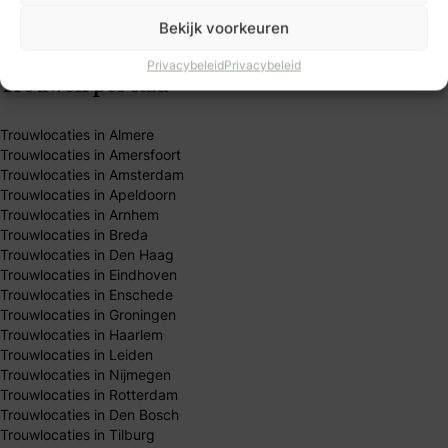
Algemene Voorwaarden
Publicatieprincipes
Bekijk voorkeuren
Redactie team
Privacybeleid
Privacybeleid
Trouwen per stad
Trouwlocaties in Almere
Trouwlocaties in Amersfoort
Trouwlocaties in Amsterdam
Trouwlocaties in Apeldoorn
Trouwlocaties in Arnhem
Trouwlocaties in Breda
Trouwlocaties in Den Haag
Trouwlocaties in Eindhoven
Trouwlocaties in Enschede
Trouwlocaties in Groningen
Trouwlocaties in Haarlem
Trouwlocaties in Leiden
Trouwlocaties in Nijmegen
Trouwlocaties in Rotterdam
Trouwlocaties in Den Bosch
Trouwlocaties in Tilburg