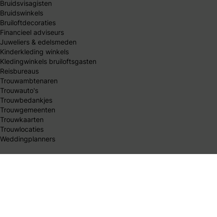
Bruidsvisagisten
Bruidswinkels
Bruiloftdecoraties
Financieel adviseurs
Juweliers & edelsmeden
Kinderkleding winkels
Kledingwinkels bruiloftsgasten
Reisbureaus
Trouwambtenaren
Trouwauto's
Trouwbedankjes
Trouwgemeenten
Trouwkaarten
Trouwlocaties
Weddingplanners