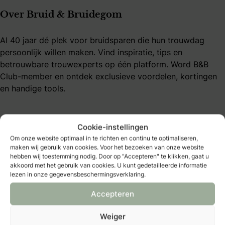
Over Bruid & Bruidegom
Al 40 jaar dé plek voor bruidsparen die hun trouwdag
persoonlijk willen maken. Vind inspiratie, tips en
betrouwbare trouwexperts op één platform. Word B&B
Club-member en ontdek exclusieve voordelen, kortingen
en handige tools.
Cookie-instellingen
Om onze website optimaal in te richten en continu te optimaliseren,
maken wij gebruik van cookies. Voor het bezoeken van onze website
Bruidmedia
hebben wij toestemming nodig. Door op "Accepteren" te klikken, gaat u
akkoord met het gebruik van cookies. U kunt gedetailleerde informatie
lezen in onze gegevensbeschermingsverklaring.
Trouwexperts – business login
Contact
Accepteren
Adverteren
Vacatures & stages
Weiger
Privacybeleid