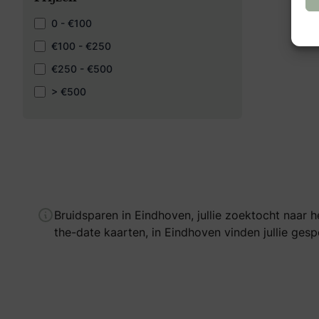
0 - €100
€100 - €250
€250 - €500
> €500
Bruidsparen in Eindhoven, jullie zoektocht naar 
the-date kaarten, in Eindhoven vinden jullie gesp