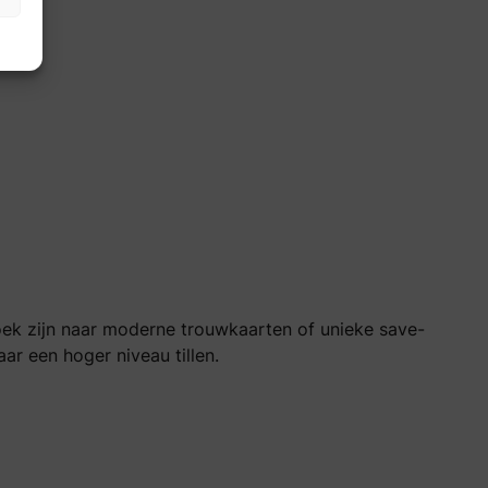
 zoek zijn naar moderne trouwkaarten of unieke save-
ar een hoger niveau tillen.