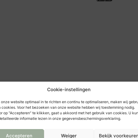
Cookie-instellingen
onze website optimaal in te richten en continu te optimaliseren, maken wij gebr
 cookies. Voor het bezoeken van onze website hebben wij toestemming nodig.
r op "Accepteren" te klikken, gaat u akkoord met het gebruik van cookies. U ku
etailleerde informatie lezen in onze gegevensbeschermingsverklaring.
Accepteren
Weiger
Bekijk voorkeure