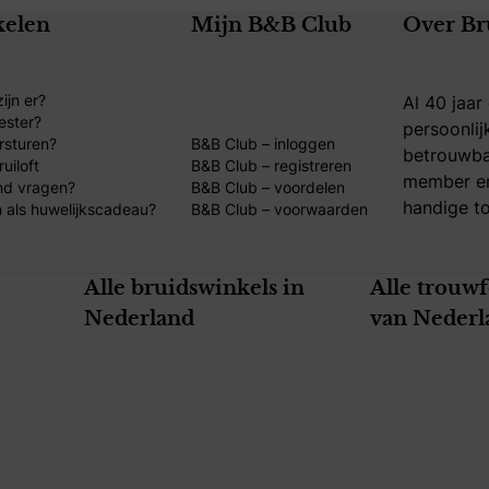
kelen
Mijn B&B Club
Over Br
ijn er?
Al 40 jaar
ester?
persoonlij
rsturen?
B&B Club – inloggen
betrouwba
uiloft
B&B Club – registreren
member en
nd vragen?
B&B Club – voordelen
handige to
 als huwelijkscadeau?
B&B Club – voorwaarden
Alle bruidswinkels in
Alle trouw
Nederland
van Nederl