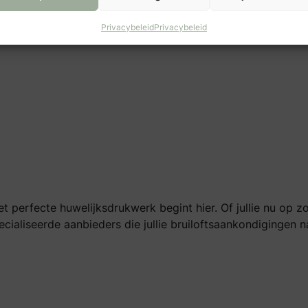
Privacybeleid
Privacybeleid
het perfecte huwelijksdrukwerk begint hier. Of jullie nu op
ecialiseerde aanbieders die jullie bruiloftsaankondigingen na