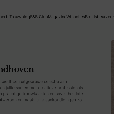
perts
Trouwblog
B&B Club
Magazine
Winacties
Bruidsbeurzen
indhoven
 biedt een uitgebreide selectie aan
en jullie samen met creatieve professionals
n in prachtige trouwkaarten en save-the-date
 ontwerpen en maak jullie aankondigingen zo