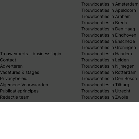
Trouwlocaties in Amsterdam
Trouwlocaties in Apeldoorn
Trouwlocaties in Arnhem
Trouwlocaties in Breda
Trouwlocaties in Den Haag
Trouwlocaties in Eindhoven
Trouwlocaties in Enschede
Trouwlocaties in Groningen
Trouwexperts – business login
Trouwlocaties in Haarlem
Contact
Trouwlocaties in Leiden
Adverteren
Trouwlocaties in Nijmegen
Vacatures & stages
Trouwlocaties in Rotterdam
Privacybeleid
Trouwlocaties in Den Bosch
Algemene Voorwaarden
Trouwlocaties in Tilburg
Publicatieprincipes
Trouwlocaties in Utrecht
Redactie team
Trouwlocaties in Zwolle