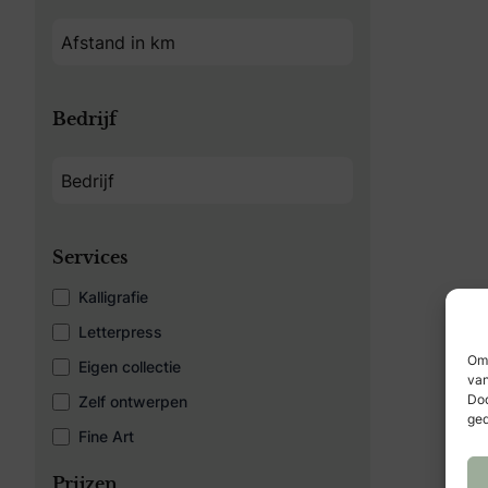
Bedrijf
Services
Kalligrafie
Letterpress
Om 
Eigen collectie
van
Doo
Zelf ontwerpen
ged
Fine Art
Prijzen