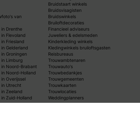
Bruidstaart winkels
Bruidsvisagisten
wfoto's van
Bruidswinkels
Bruiloftdecoraties
 in Drenthe
Financieel adviseurs
 in Flevoland
Juweliers & edelsmeden
in Friesland
Kinderkleding winkels
 in Gelderland
Kledingwinkels bruiloftsgasten
 in Groningen
Reisbureaus
 in Limburg
Trouwambtenaren
 in Noord-Brabant
Trouwauto's
 in Noord-Holland
Trouwbedankjes
in Overijssel
Trouwgemeenten
 in Utrecht
Trouwkaarten
 in Zeeland
Trouwlocaties
 in Zuid-Holland
Weddingplanners