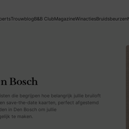
perts
Trouwblog
B&B Club
Magazine
Winacties
Bruidsbeurzen
en Bosch
en die begrijpen hoe belangrijk jullie bruiloft
 en save-the-date kaarten, perfect afgestemd
eden in Den Bosch om jullie
elijk te maken.