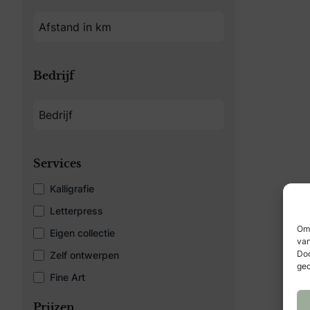
Bedrijf
Services
Kalligrafie
Letterpress
Om 
Eigen collectie
van
Doo
Zelf ontwerpen
ged
Fine Art
Prijzen