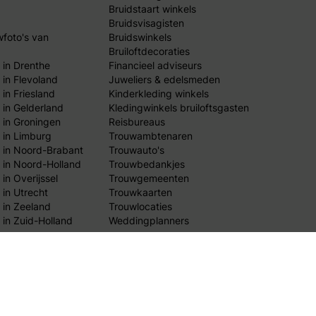
Bruidstaart winkels
Bruidsvisagisten
wfoto's van
Bruidswinkels
Bruiloftdecoraties
 in Drenthe
Financieel adviseurs
 in Flevoland
Juweliers & edelsmeden
in Friesland
Kinderkleding winkels
 in Gelderland
Kledingwinkels bruiloftsgasten
 in Groningen
Reisbureaus
 in Limburg
Trouwambtenaren
 in Noord-Brabant
Trouwauto's
 in Noord-Holland
Trouwbedankjes
in Overijssel
Trouwgemeenten
 in Utrecht
Trouwkaarten
 in Zeeland
Trouwlocaties
 in Zuid-Holland
Weddingplanners