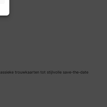
assieke trouwkaarten tot stijlvolle save-the-date