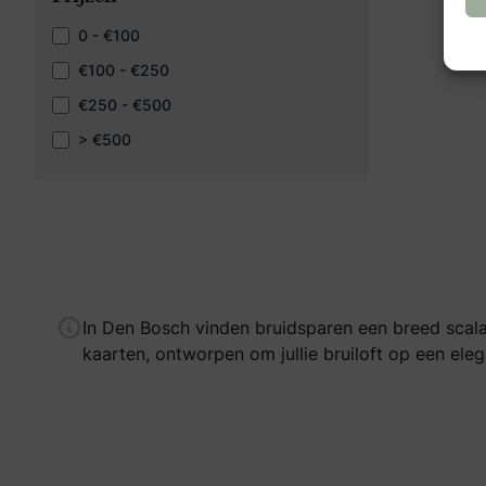
0 - €100
€100 - €250
€250 - €500
> €500
In Den Bosch vinden bruidsparen een breed scala 
kaarten, ontworpen om jullie bruiloft op een ele