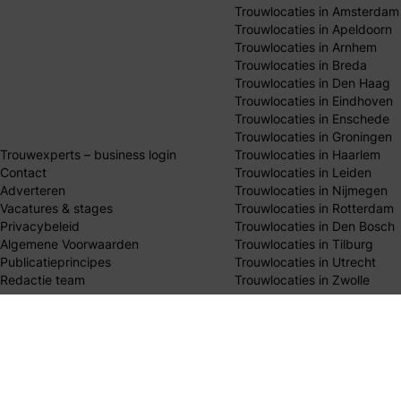
Trouwlocaties in Amsterdam
Trouwlocaties in Apeldoorn
Trouwlocaties in Arnhem
Trouwlocaties in Breda
Trouwlocaties in Den Haag
Trouwlocaties in Eindhoven
Trouwlocaties in Enschede
Trouwlocaties in Groningen
Trouwexperts – business login
Trouwlocaties in Haarlem
Contact
Trouwlocaties in Leiden
Adverteren
Trouwlocaties in Nijmegen
Vacatures & stages
Trouwlocaties in Rotterdam
Privacybeleid
Trouwlocaties in Den Bosch
Algemene Voorwaarden
Trouwlocaties in Tilburg
Publicatieprincipes
Trouwlocaties in Utrecht
Redactie team
Trouwlocaties in Zwolle