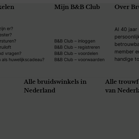
kelen
Mijn B&B Club
Over Br
ijn er?
Al 40 jaar
ester?
persoonlij
rsturen?
B&B Club – inloggen
betrouwba
uiloft
B&B Club – registreren
member en
nd vragen?
B&B Club – voordelen
handige to
 als huwelijkscadeau?
B&B Club – voorwaarden
Alle bruidswinkels in
Alle trouw
Nederland
van Nederl