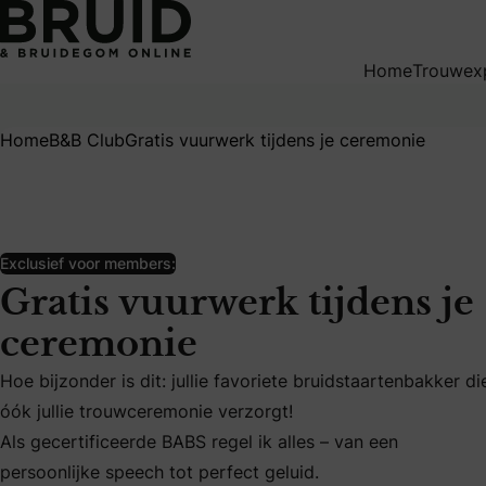
Gratis vuurwerk tijdens je ceremonie
Home
Trouwex
Home
B&B Club
Gratis vuurwerk tijdens je ceremonie
Exclusief voor members:
Gratis vuurwerk tijdens je
ceremonie
Hoe bijzonder is dit: jullie favoriete bruidstaartenbakker di
óók jullie trouwceremonie verzorgt!
Hoe bijzonder is dit: jullie favoriete bruidstaartenbakker d
Als gecertificeerde BABS regel ik alles – van een
Als gecertificeerde BABS regel ik alles – van een persoonlij
persoonlijke speech tot perfect geluid.
Een unieke combinatie: liefdevol trouwen én direct daarna 