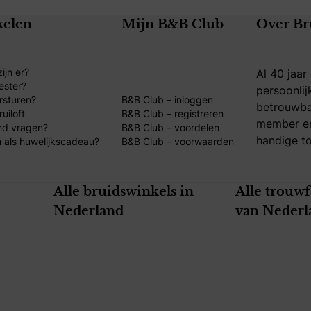
kelen
Mijn B&B Club
Over Br
ijn er?
Al 40 jaar
ester?
persoonlij
rsturen?
B&B Club – inloggen
betrouwba
uiloft
B&B Club – registreren
member en
nd vragen?
B&B Club – voordelen
handige to
 als huwelijkscadeau?
B&B Club – voorwaarden
Alle bruidswinkels in
Alle trouw
Nederland
van Nederl