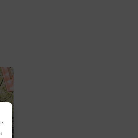
uik
nt