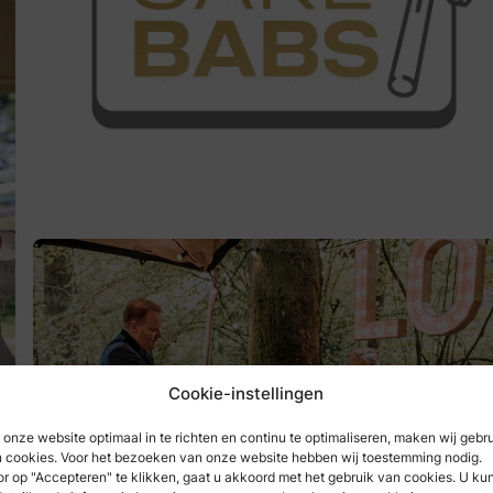
Cookie-instellingen
onze website optimaal in te richten en continu te optimaliseren, maken wij gebr
 cookies. Voor het bezoeken van onze website hebben wij toestemming nodig.
r op "Accepteren" te klikken, gaat u akkoord met het gebruik van cookies. U ku