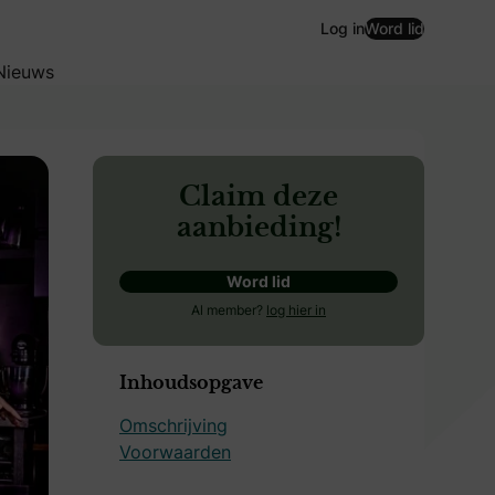
Log in
Word lid
Nieuws
Claim deze
aanbieding!
Word lid
Al member?
log hier in
Inhoudsopgave
Omschrijving
Voorwaarden