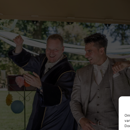
Om 
van
Doo