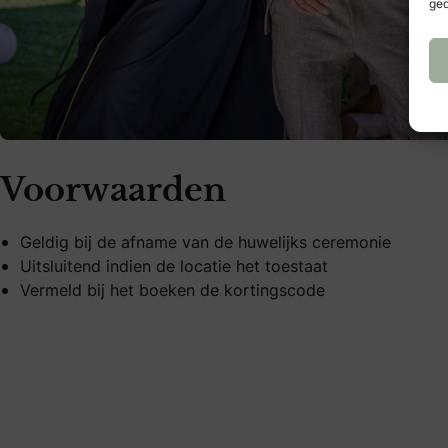
ged
Voorwaarden
Geldig bij de afname van de huwelijks ceremonie
Uitsluitend indien de locatie het toestaat
Vermeld bij het boeken de kortingscode