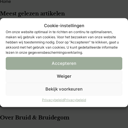
Home
Meest gelezen artikelen
Cookie-instellingen
Wat is ondertrouw?
Om onze website optimaal in te richten en continu te optimaliseren,
Welke soorten trouwjurken zijn er?
maken wij gebruik van cookies. Voor het bezoeken van onze website
Wat doet een ceremoniemeester?
hebben wij toestemming nodig. Door op "Accepteren" te klikken, gaat u
Wanneer een trouwkaart versturen?
akkoord met het gebruik van cookies. U kunt gedetailleerde informatie
Wat kost een gemiddelde bruiloft
lezen in onze gegevensbeschermingsverklaring.
Moet ik de vader om de hand vragen?
Hoeveel geld moet je geven als huwelijkscadeau?
Accepteren
Mijn B&B Club
Weiger
B&B Club – inloggen
Bekijk voorkeuren
B&B Club – registreren
B&B Club – voordelen
Privacybeleid
Privacybeleid
B&B Club – voorwaarden
Over Bruid & Bruidegom