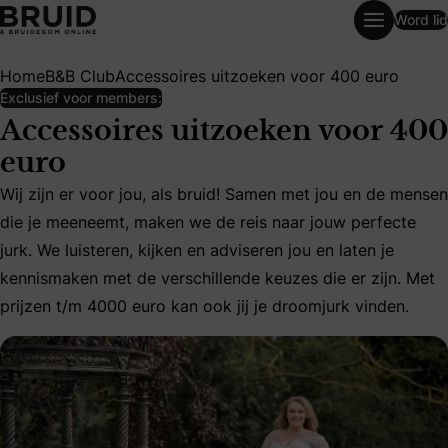
Word lid
Accessoires uitzoeken voor 400 euro
Home
B&B Club
Accessoires uitzoeken voor 400 euro
Exclusief voor members:
Accessoires uitzoeken voor 400
euro
Wij zijn er voor jou, als bruid! Samen met jou en de mensen
Wij zijn er voor jou, als bruid! Samen met jou en de mensen
die je meeneemt, maken we de reis naar jouw perfecte
jurk. We luisteren, kijken en adviseren jou en laten je
kennismaken met de verschillende keuzes die er zijn. Met
prijzen t/m 4000 euro kan ook jij je droomjurk vinden.