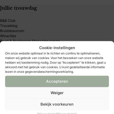
Jullie trouwdag
B&B Club
Trouwblog
Bruidsbeurzen
Winacties
Bruid & Bruidegom Magazine kopen
Deel jouw bruiloft of styled shoot
Cookie-instellingen
Home
Om onze website optimaal in te richten en continu te optimaliseren,
maken wij gebruik van cookies. Voor het bezoeken van onze website
hebben wij toestemming nodig. Door op "Accepteren" te klikken, gaat u
Meest gelezen artikelen
akkoord met het gebruik van cookies. U kunt gedetailleerde informatie
lezen in onze gegevensbeschermingsverklaring.
Wat is ondertrouw?
Welke soorten trouwjurken zijn er?
Accepteren
Wat doet een ceremoniemeester?
Wanneer een trouwkaart versturen?
Weiger
Wat kost een gemiddelde bruiloft
Moet ik de vader om de hand vragen?
Bekijk voorkeuren
Hoeveel geld moet je geven als huwelijkscadeau?
Privacybeleid
Privacybeleid