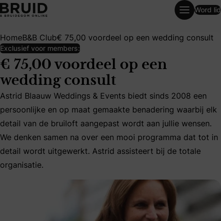
Word lid
€ 75,00 voordeel op een wedding consult
Home
B&B Club
€ 75,00 voordeel op een wedding consult
Exclusief voor members:
€ 75,00 voordeel op een
wedding consult
Astrid Blaauw Weddings & Events biedt sinds 2008 een
persoonlijke en op maat gemaakte benadering waarbij elk
Astrid Blaauw Weddings & Events biedt sinds 2008 een pers
detail van de bruiloft aangepast wordt aan jullie wensen.
We denken samen na over een mooi programma dat tot in
detail wordt uitgewerkt. Astrid assisteert bij de totale
organisatie.