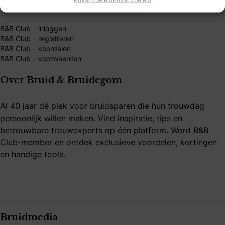
Mijn B&B Club
B&B Club – inloggen
B&B Club – registreren
B&B Club – voordelen
B&B Club – voorwaarden
Over Bruid & Bruidegom
Al 40 jaar dé plek voor bruidsparen die hun trouwdag
persoonlijk willen maken. Vind inspiratie, tips en
betrouwbare trouwexperts op één platform. Word B&B
Club-member en ontdek exclusieve voordelen, kortingen
en handige tools.
Bruidmedia