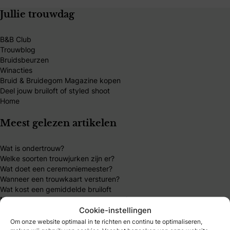
Jullie trouwdag
B&B Club
Trouwblog
Bruidsbeurzen
Winacties
Bruid & Bruidegom Magazine kopen
Deel jouw bruiloft of styled shoot
Home
Meest gelezen artikelen
Wat is ondertrouw?
Welke soorten trouwjurken zijn er?
Wat doet een ceremoniemeester?
Wanneer een trouwkaart versturen?
Wat kost een gemiddelde bruiloft
Moet ik de vader om de hand vragen?
Cookie-instellingen
Hoeveel geld moet je geven als huwelijkscadeau?
Om onze website optimaal in te richten en continu te optimaliseren,