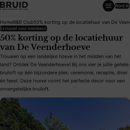
Word lid
50% korting op de locatiehuur van De Veenderhoeve
Home
B&B Club
50% korting op de locatiehuur van De Vee
Exclusief voor members:
50% korting op de locatiehuur
van De Veenderhoeve
Trouwen op een landelijke hoeve in het midden van het
Trouwen op een landelijke hoeve in het midden van het land?
land? Ontdek De Veenderhoeve! Bij ons vier je jullie gehele
bruiloft op één bijzondere plek: ceremonie, receptie, diner
én feest. Deze hoeve vormt het perfecte decor voor een
onvergetelijke bruiloft.