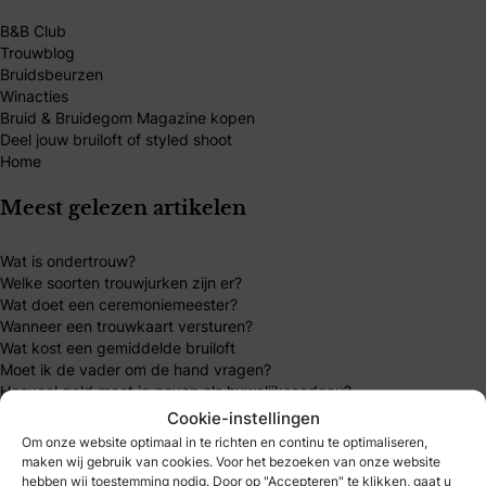
B&B Club
Trouwblog
Bruidsbeurzen
Winacties
Bruid & Bruidegom Magazine kopen
Deel jouw bruiloft of styled shoot
Home
Meest gelezen artikelen
Wat is ondertrouw?
Welke soorten trouwjurken zijn er?
Wat doet een ceremoniemeester?
Wanneer een trouwkaart versturen?
Wat kost een gemiddelde bruiloft
Moet ik de vader om de hand vragen?
Hoeveel geld moet je geven als huwelijkscadeau?
Cookie-instellingen
Mijn B&B Club
Om onze website optimaal in te richten en continu te optimaliseren,
maken wij gebruik van cookies. Voor het bezoeken van onze website
hebben wij toestemming nodig. Door op "Accepteren" te klikken, gaat u