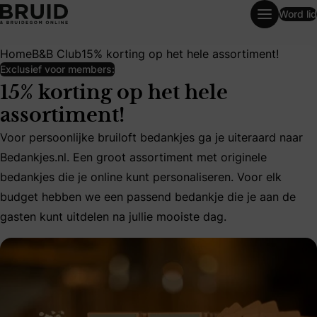
Word lid
15% korting op het hele assortiment!
Home
B&B Club
15% korting op het hele assortiment!
Exclusief voor members:
15% korting op het hele
assortiment!
Voor persoonlijke bruiloft bedankjes ga je uiteraard naar
Voor persoonlijke bruiloft bedankjes ga je uiteraard naar 
Bedankjes.nl. Een groot assortiment met originele
bedankjes die je online kunt personaliseren. Voor elk
budget hebben we een passend bedankje die je aan de
gasten kunt uitdelen na jullie mooiste dag.