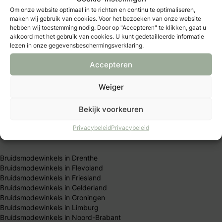
Trouwlocaties in Den Haag
Om onze website optimaal in te richten en continu te optimaliseren,
Trouwlocaties in Eindhoven
maken wij gebruik van cookies. Voor het bezoeken van onze website
Trouwlocaties in Enschede
hebben wij toestemming nodig. Door op "Accepteren" te klikken, gaat u
Trouwlocaties in Groningen
akkoord met het gebruik van cookies. U kunt gedetailleerde informatie
Trouwlocaties in Haarlem
lezen in onze gegevensbeschermingsverklaring.
Trouwlocaties in Leiden
Trouwlocaties in Nijmegen
Accepteren
Trouwlocaties in Rotterdam
Trouwlocaties in Den Bosch
Weiger
Trouwlocaties in Tilburg
Trouwlocaties in Utrecht
Bekijk voorkeuren
Trouwlocaties in Zwolle
Privacybeleid
Privacybeleid
Alle bruidswinkels in Nederland
Bruidsmodewinkels in Drenthe
Bruidsmodewinkels in Flevoland
Bruidsmodewinkels in Friesland
Bruidsmodewinkels in Gelderland
Bruidsmodewinkels in Groningen
Bruidsmodewinkels in Limburg
Bruidsmodewinkels in Noord-Brabant