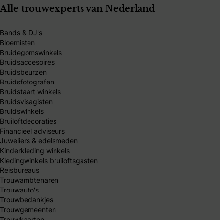
Alle trouwexperts van Nederland
Bands & DJ's
Bloemisten
Bruidegomswinkels
Bruidsaccesoires
Bruidsbeurzen
Bruidsfotografen
Bruidstaart winkels
Bruidsvisagisten
Bruidswinkels
Bruiloftdecoraties
Financieel adviseurs
Juweliers & edelsmeden
Kinderkleding winkels
Kledingwinkels bruiloftsgasten
Reisbureaus
Trouwambtenaren
Trouwauto's
Trouwbedankjes
Trouwgemeenten
Trouwkaarten