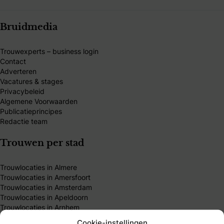
Bruidmedia
Trouwexperts – business login
Contact
Adverteren
Vacatures & stages
Privacybeleid
Algemene Voorwaarden
Publicatieprincipes
Redactie team
Trouwen per stad
Trouwlocaties in Almere
Trouwlocaties in Amersfoort
Trouwlocaties in Amsterdam
Trouwlocaties in Apeldoorn
Trouwlocaties in Arnhem
Trouwlocaties in Breda
Cookie-instellingen