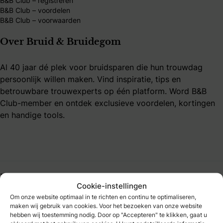
B&B Club – registreren
B&B Club – voordelen
B&B Club – voorwaarden
Over Bruid & Bruidegom
Al 40 jaar dé plek voor bruidsparen die hun trouwdag
persoonlijk willen maken. Vind inspiratie, tips en
betrouwbare trouwexperts op één platform. Word B&B
Club-member en ontdek exclusieve voordelen, kortingen
en handige tools.
Bruidmedia
Cookie-instellingen
Om onze website optimaal in te richten en continu te optimaliseren,
Trouwexperts – business login
maken wij gebruik van cookies. Voor het bezoeken van onze website
Contact
hebben wij toestemming nodig. Door op "Accepteren" te klikken, gaat u
Adverteren