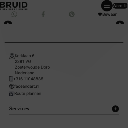
Word lid
weddingpagesingle
Deel via Whatsapp
Bewaar
Deel op Facebook
Bewaar op Pinterest
Kerklaan 6
2381 VG
Zoeterwoude Dorp
Nederland
+316 11048888
faceandart.nl
Route plannen
Services