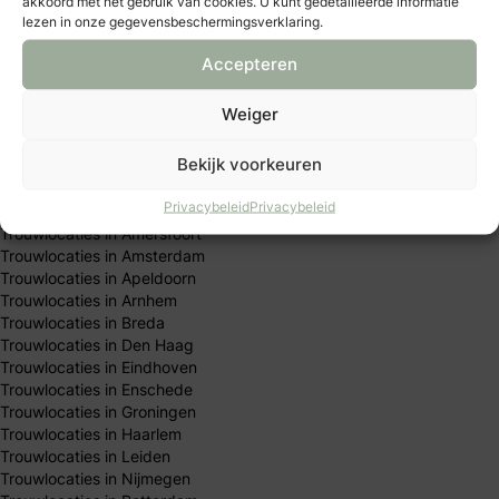
akkoord met het gebruik van cookies. U kunt gedetailleerde informatie
Vacatures & stages
lezen in onze gegevensbeschermingsverklaring.
Privacybeleid
Accepteren
Algemene Voorwaarden
Publicatieprincipes
Redactie team
Weiger
Trouwen per stad
Bekijk voorkeuren
Privacybeleid
Privacybeleid
Trouwlocaties in Almere
Trouwlocaties in Amersfoort
Trouwlocaties in Amsterdam
Trouwlocaties in Apeldoorn
Trouwlocaties in Arnhem
Trouwlocaties in Breda
Trouwlocaties in Den Haag
Trouwlocaties in Eindhoven
Trouwlocaties in Enschede
Trouwlocaties in Groningen
Trouwlocaties in Haarlem
Trouwlocaties in Leiden
Trouwlocaties in Nijmegen